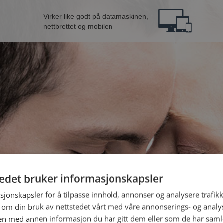
Virker like godt på datamaskinen,
nettbrettet og mobilen
tedet bruker informasjonskapsler
n fra Nannestad
B
sjonskapsler for å tilpasse innhold, annonser og analysere trafikk
 om din bruk av nettstedet vårt med våre annonserings- og anal
n med annen informasjon du har gitt dem eller som de har samlet
Jeg er en: