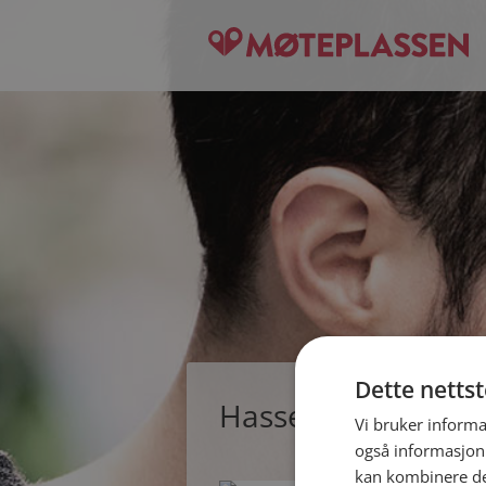
Dette netts
Hasse, single man
Vi bruker informa
også informasjon
kan kombinere de