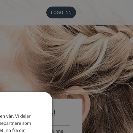
LOGG INN
li medlem gratis!
en vår. Vi deler
ysepartnere som
 inn fra din
Mann
Kvinne