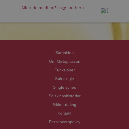
Allerede medlem? Logg inn her »
prot
prot
Priva
Priva
Startsiden
Om Møteplassen
Funksjoner
Søk single
Single synes
Solskinnshistorier
Sikker dating
Kontakt
Personvernpolicy