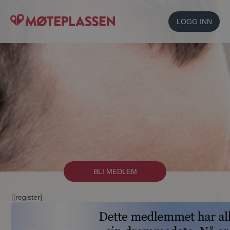
LOGG INN
BLI MEDLEM
[[register]