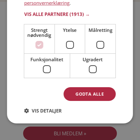
personvernerklæring
.
Bli medlem gratis!
VIS ALLE PARTNERE
(1913) →
Strengt
Ytelse
Målretting
Jeg er en:
Mann
Kvinne
nødvendig
Min alder:
Funksjonalitet
Ugradert
GODTA ALLE
VIS DETALJER
Jeg aksepterer
Medlemsvilkårene
Jeg aksepterer
Personvernreglene