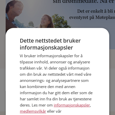
Dette nettstedet bruker
informasjonskapsler
]
Vi bruker informasjonskapsler for å
tilpasse innhold, annonser og analysere
trafikken vår. Vi deler også informasjon
om din bruk av nettstedet vårt med våre
Fler single
annonserings- og analysepartnere som
kan kombinere den med annen
Andre single fra Oslo
informasjon du har gitt dem eller som de
Date menn i Norge
har samlet inn fra din bruk av tjenestene
Date kvinner i Norge
deres. Les mer om
informasjonskapsler
,
medlemsvilkår
eller vår