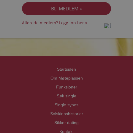
Allerede medlem? Logg inn her »
prot
prot
Priva
Priva
Startsiden
Om Møteplassen
Funksjoner
Søk single
Single synes
Solskinnshistorier
Sikker dating
Kontakt