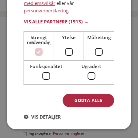
Date menn i Norge
medlemsvilkår
eller vår
personvernerklæring
.
VIS ALLE PARTNERE
(1913) →
Bli medlem gratis!
Strengt
Ytelse
Målretting
nødvendig
Jeg er en:
Mann
Kvinne
Min alder:
Funksjonalitet
Ugradert
GODTA ALLE
VIS DETALJER
Jeg aksepterer
Medlemsvilkårene
Jeg aksepterer
Personvernreglene