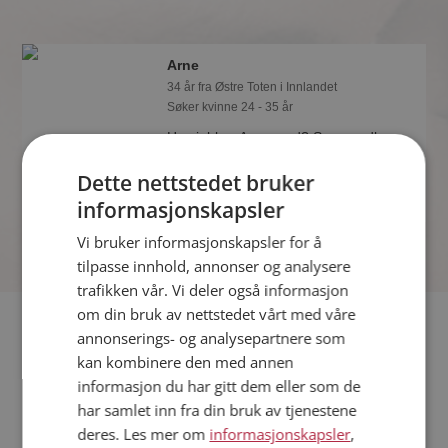
Arne
34 år fra Østre Toten i Innlandet
Søker kvinne 24 - 35 år
Hva jobber Arne med? Som medlem
på Møteplassen får du vite alle mulige
Dette nettstedet bruker
detaljer om de single.
informasjonskapsler
Vi bruker informasjonskapsler for å
tilpasse innhold, annonser og analysere
trafikken vår. Vi deler også informasjon
om din bruk av nettstedet vårt med våre
Fler single
annonserings- og analysepartnere som
kan kombinere den med annen
Flere singlemenn fra Østre Toten
:
Magne
,
Emil
,
Magnus
informasjon du har gitt dem eller som de
Kvinner fra Østre Toten
har samlet inn fra din bruk av tjenestene
Date kvinner i Norge
deres. Les mer om
informasjonskapsler
,