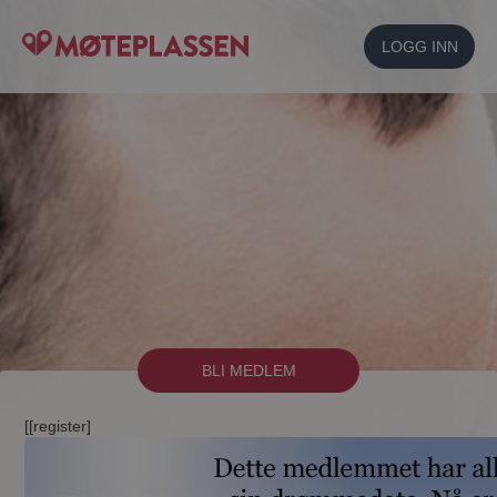
LOGG INN
BLI MEDLEM
[[register]