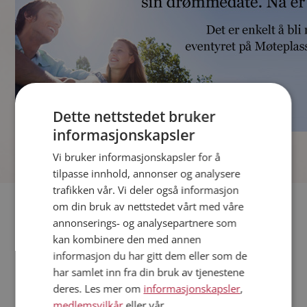
Dette nettstedet bruker
informasjonskapsler
]
Vi bruker informasjonskapsler for å
tilpasse innhold, annonser og analysere
trafikken vår. Vi deler også informasjon
Fler single
om din bruk av nettstedet vårt med våre
annonserings- og analysepartnere som
kan kombinere den med annen
Andre single fra Harstad
informasjon du har gitt dem eller som de
Kvinner fra Harstad
har samlet inn fra din bruk av tjenestene
Date kvinner i Norge
deres. Les mer om
informasjonskapsler
,
Date menn i Norge
medlemsvilkår
eller vår