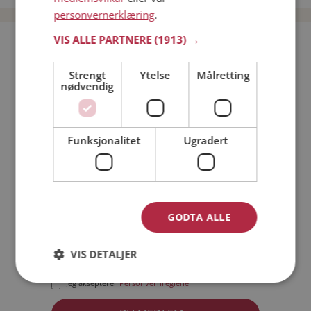
personvernerklæring
.
VIS ALLE PARTNERE
(1913) →
Bli medlem gratis!
Strengt
Ytelse
Målretting
nødvendig
Jeg er en:
Mann
Kvinne
Min alder:
Funksjonalitet
Ugradert
GODTA ALLE
VIS DETALJER
Jeg aksepterer
Medlemsvilkårene
Jeg aksepterer
Personvernreglene