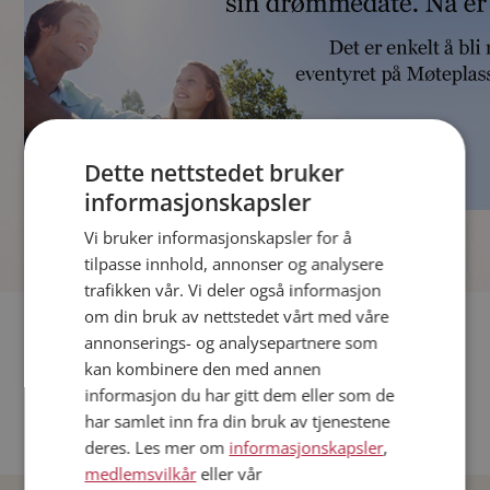
Dette nettstedet bruker
informasjonskapsler
]
Vi bruker informasjonskapsler for å
tilpasse innhold, annonser og analysere
trafikken vår. Vi deler også informasjon
om din bruk av nettstedet vårt med våre
Fler single
annonserings- og analysepartnere som
kan kombinere den med annen
Andre single fra Oslo
informasjon du har gitt dem eller som de
Date menn i Norge
har samlet inn fra din bruk av tjenestene
Date kvinner i Norge
deres. Les mer om
informasjonskapsler
,
medlemsvilkår
eller vår