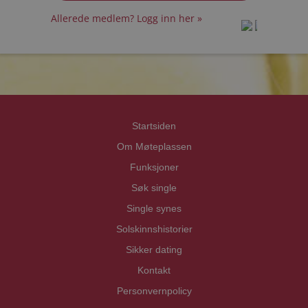
Allerede medlem? Logg inn her »
prot
prot
Priva
Priva
Startsiden
Om Møteplassen
Funksjoner
Søk single
Single synes
Solskinnshistorier
Sikker dating
Kontakt
Personvernpolicy