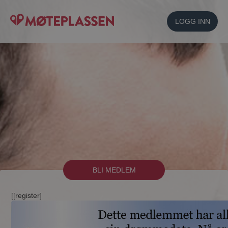
LOGG INN
BLI MEDLEM
[[register]