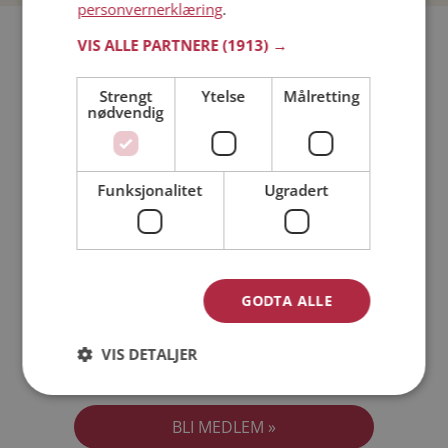
personvernerklæring
.
Bli medlem gratis!
VIS ALLE PARTNERE
(1913) →
Strengt
Ytelse
Målretting
Jeg er en:
Mann
Kvinne
nødvendig
Min alder:
Funksjonalitet
Ugradert
GODTA ALLE
VIS DETALJER
Jeg aksepterer
Medlemsvilkårene
Jeg aksepterer
Personvernreglene