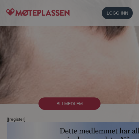
LOGG INN
BLI MEDLEM
[[register]