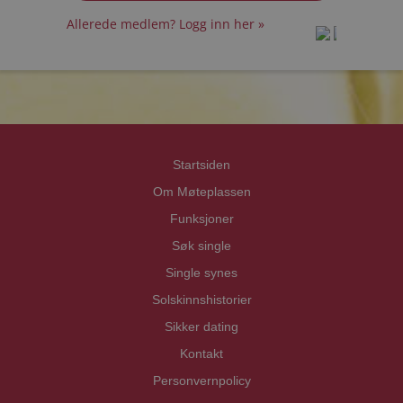
Allerede medlem? Logg inn her »
prot
prot
Priva
Priva
Startsiden
Om Møteplassen
Funksjoner
Søk single
Single synes
Solskinnshistorier
Sikker dating
Kontakt
Personvernpolicy