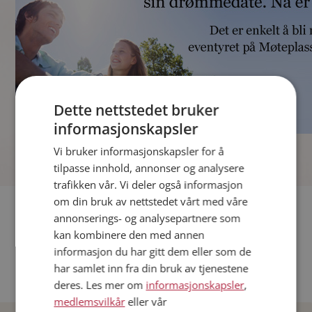
Dette nettstedet bruker
informasjonskapsler
]
Vi bruker informasjonskapsler for å
tilpasse innhold, annonser og analysere
trafikken vår. Vi deler også informasjon
om din bruk av nettstedet vårt med våre
Fler single
annonserings- og analysepartnere som
kan kombinere den med annen
Andre single fra Oslo
informasjon du har gitt dem eller som de
Date menn i Norge
har samlet inn fra din bruk av tjenestene
Date kvinner i Norge
deres. Les mer om
informasjonskapsler
,
medlemsvilkår
eller vår