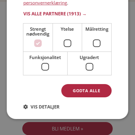
personvernerklæring
.
Bli medlem gratis!
VIS ALLE PARTNERE
(1913) →
Strengt
Ytelse
Målretting
Jeg er en:
Mann
Kvinne
nødvendig
Min alder:
Funksjonalitet
Ugradert
GODTA ALLE
VIS DETALJER
Jeg aksepterer
Medlemsvilkårene
Jeg aksepterer
Personvernreglene