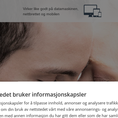
Virker like godt på datamaskinen,
nettbrettet og mobilen
tedet bruker informasjonskapsler
nn fra Gjesdal
B
sjonskapsler for å tilpasse innhold, annonser og analysere trafikk
 om din bruk av nettstedet vårt med våre annonserings- og anal
n med annen informasjon du har gitt dem eller som de har samlet
Jeg er en: