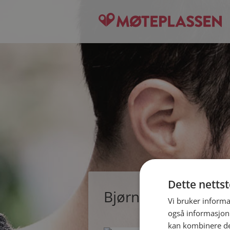
Dette netts
Bjørnar, single ma
Vi bruker informa
også informasjon
kan kombinere de