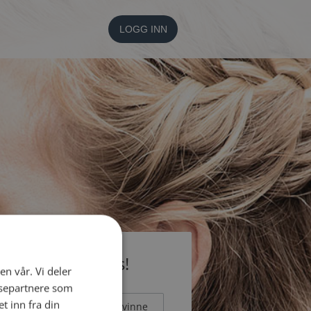
LOGG INN
li medlem gratis!
en vår. Vi deler
ysepartnere som
 inn fra din
Mann
Kvinne