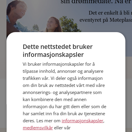
Dette nettstedet bruker
informasjonskapsler
]
Vi bruker informasjonskapsler for å
tilpasse innhold, annonser og analysere
trafikken vår. Vi deler også informasjon
om din bruk av nettstedet vårt med våre
Fler single
annonserings- og analysepartnere som
kan kombinere den med annen
Andre single fra Oslo
informasjon du har gitt dem eller som de
Date menn i Norge
har samlet inn fra din bruk av tjenestene
Date kvinner i Norge
deres. Les mer om
informasjonskapsler
,
medlemsvilkår
eller vår