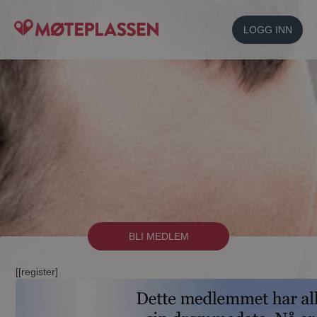
LOGG INN
BLI MEDLEM
[[register]