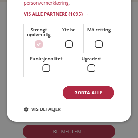
personvernerklæring
.
Bli medlem gratis!
VIS ALLE PARTNERE
(1695) →
Strengt
Ytelse
Målretting
Jeg er en:
Mann
Kvinne
nødvendig
Min alder:
Funksjonalitet
Ugradert
GODTA ALLE
VIS DETALJER
Jeg aksepterer
Medlemsvilkårene
Jeg aksepterer
Personvernreglene