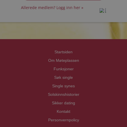
Allerede medlem? Logg inn her »
prot
prot
Priva
Priva
Startsiden
Om Møteplassen
Funksjoner
Søk single
Single synes
Solskinnshistorier
Sikker dating
Kontakt
Personvernpolicy