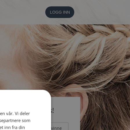
LOGG INN
li medlem gratis!
en vår. Vi deler
ysepartnere som
 inn fra din
Mann
Kvinne