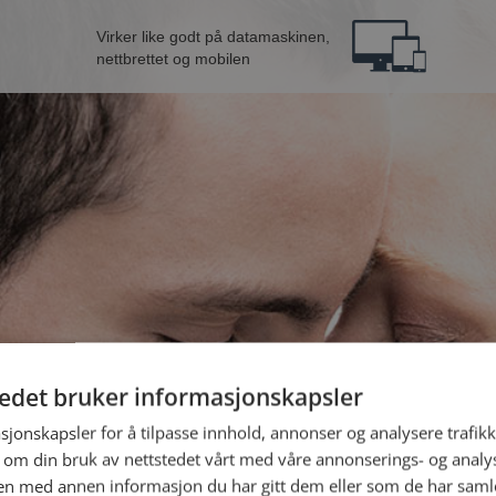
Virker like godt på datamaskinen,
nettbrettet og mobilen
tedet bruker informasjonskapsler
ne fra Frøya
B
sjonskapsler for å tilpasse innhold, annonser og analysere trafikk
 om din bruk av nettstedet vårt med våre annonserings- og anal
n med annen informasjon du har gitt dem eller som de har samlet
Jeg er en: