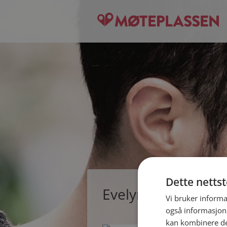
Dette netts
Evelyn, single kvin
Vi bruker informa
også informasjon
kan kombinere de