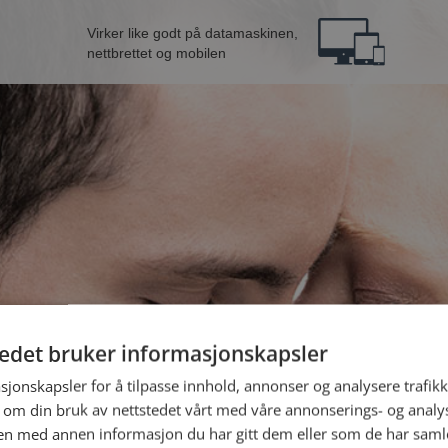
Virker like godt på datamaskinen,
nettbrettet og mobilen
tedet bruker informasjonskapsler
B
sjonskapsler for å tilpasse innhold, annonser og analysere trafikk
 om din bruk av nettstedet vårt med våre annonserings- og anal
n med annen informasjon du har gitt dem eller som de har samlet
Jeg er en: