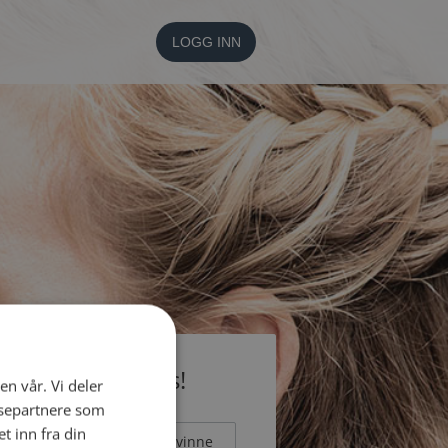
LOGG INN
li medlem gratis!
en vår. Vi deler
ysepartnere som
 inn fra din
Mann
Kvinne