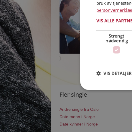
bruk av tjeneste
personvernerklæ
VIS ALLE PARTN
Strengt
nødvendig
]
VIS DETALJER
Fler single
Andre single fra Oslo
Date menn i Norge
Date kvinner i Norge