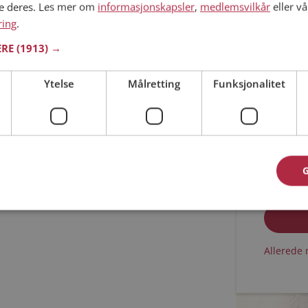
ne deres. Les mer om
informasjonskapsler
,
medlemsvilkår
eller vå
ring
.
Min alder
ERE
(1913) →
Ytelse
Målretting
Funksjonalitet
Jeg aks
Jeg aks
Allerede 