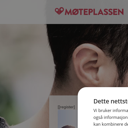
Dette netts
[[register]
Vi bruker informa
også informasjon
kan kombinere de