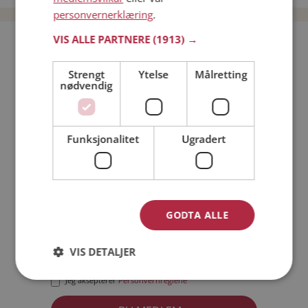
personvernerklæring
.
VIS ALLE PARTNERE
(1913) →
Bli medlem gratis!
Strengt
Ytelse
Målretting
nødvendig
Jeg er en:
Mann
Kvinne
Min alder:
Funksjonalitet
Ugradert
GODTA ALLE
VIS DETALJER
Jeg aksepterer
Medlemsvilkårene
Jeg aksepterer
Personvernreglene