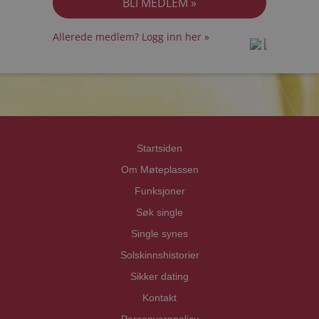
Allerede medlem? Logg inn her »
prot
prot
Priva
Priva
Startsiden
Om Møteplassen
Funksjoner
Søk single
Single synes
Solskinnshistorier
Sikker dating
Kontakt