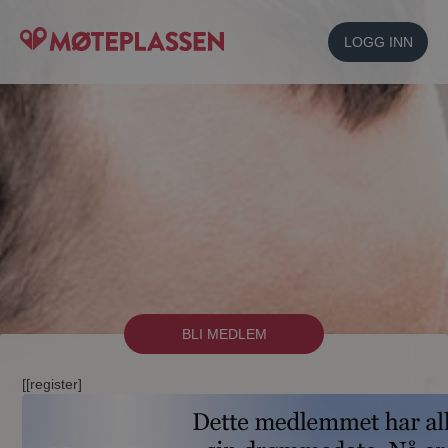
LOGG INN
BLI MEDLEM
[[register]