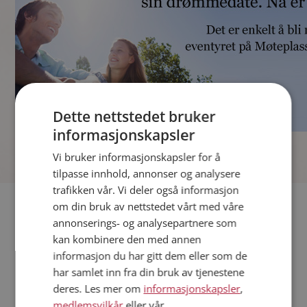
Dette nettstedet bruker
informasjonskapsler
]
Vi bruker informasjonskapsler for å
tilpasse innhold, annonser og analysere
trafikken vår. Vi deler også informasjon
Fler single
om din bruk av nettstedet vårt med våre
annonserings- og analysepartnere som
kan kombinere den med annen
Andre single fra Trondheim
informasjon du har gitt dem eller som de
Menn fra Trondheim
har samlet inn fra din bruk av tjenestene
Date kvinner i Norge
deres. Les mer om
informasjonskapsler
,
Date menn i Norge
medlemsvilkår
eller vår