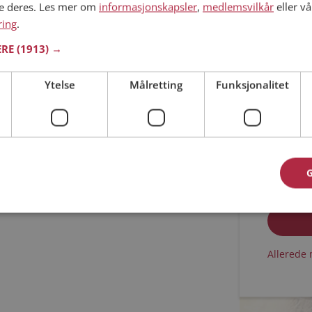
ne deres. Les mer om
informasjonskapsler
,
medlemsvilkår
eller vå
ring
.
Min alder
ERE
(1913) →
Ytelse
Målretting
Funksjonalitet
Jeg aks
Jeg aks
Allerede 