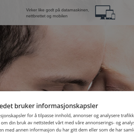
Virker like godt på datamaskinen,
nettbrettet og mobilen
tedet bruker informasjonskapsler
B
sjonskapsler for å tilpasse innhold, annonser og analysere trafikk
 om din bruk av nettstedet vårt med våre annonserings- og anal
n med annen informasjon du har gitt dem eller som de har samlet
Jeg er en: