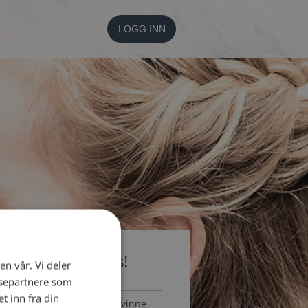
LOGG INN
li medlem gratis!
en vår. Vi deler
ysepartnere som
 inn fra din
Mann
Kvinne