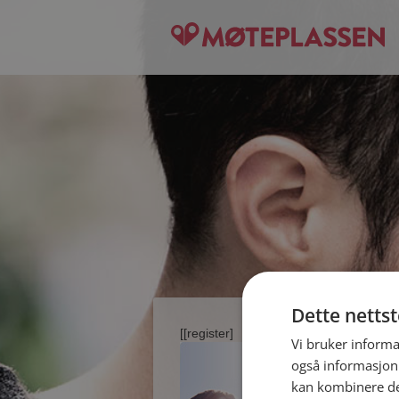
Dette netts
[[register]
Vi bruker informa
også informasjon
kan kombinere de