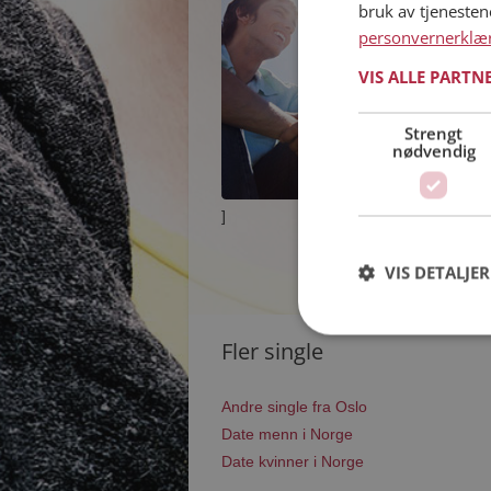
bruk av tjeneste
personvernerklæ
VIS ALLE PARTN
Strengt
nødvendig
]
VIS DETALJER
Fler single
Andre single fra Oslo
Date menn i Norge
Date kvinner i Norge