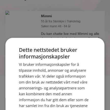
Mimmi
55 år fra Steinkjer i Trøndelag
Søker mann 48 - 64 år
Du kan chatte live med Mimmi og alle
de andre single hvis du er medlem på
Møteplassen. Det er raskt og enkelt å
Dette nettstedet bruker
bli medlem.
informasjonskapsler
Vi bruker informasjonskapsler for å
tilpasse innhold, annonser og analysere
trafikken vår. Vi deler også informasjon
om din bruk av nettstedet vårt med våre
Fler single
annonserings- og analysepartnere som
kan kombinere den med annen
Flere singlekvinner fra Steinkjer
:
Dameinnherred
,
Petra
,
informasjon du har gitt dem eller som de
Lisbeth
har samlet inn fra din bruk av tjenestene
Menn fra Steinkjer