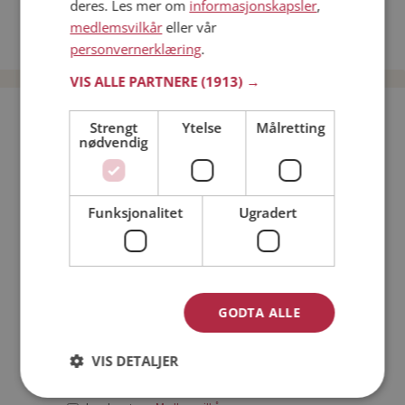
deres. Les mer om
informasjonskapsler
,
Date kvinner i Norge
medlemsvilkår
eller vår
Date menn i Norge
personvernerklæring
.
VIS ALLE PARTNERE
(1913) →
Bli medlem gratis!
Strengt
Ytelse
Målretting
nødvendig
Jeg er en:
Mann
Kvinne
Funksjonalitet
Ugradert
Min alder:
GODTA ALLE
VIS DETALJER