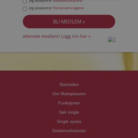
Jeg aksepterer
Medlemsvilkårene
Jeg aksepterer
Personvernreglene
Allerede medlem? Logg inn her »
prot
prot
Priva
Priva
Startsiden
Om Møteplassen
Funksjoner
Søk single
Single synes
Solskinnshistorier