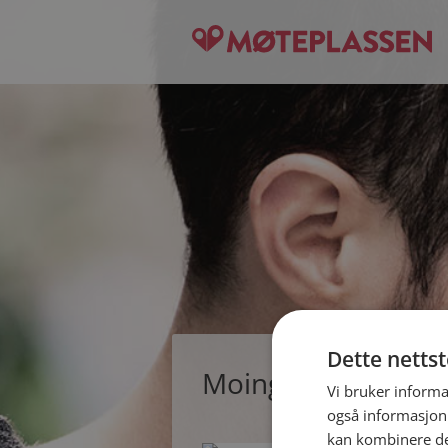
Dette netts
Moing, single mann
Vi bruker informa
også informasjon
kan kombinere de