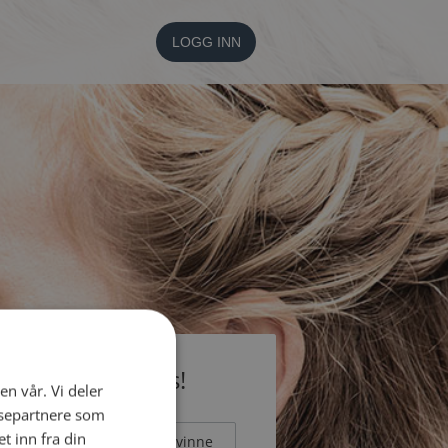
LOGG INN
li medlem gratis!
en vår. Vi deler
ysepartnere som
 inn fra din
Mann
Kvinne