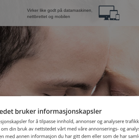
Virker like godt på datamaskinen,
nettbrettet og mobilen
tedet bruker informasjonskapsler
 fra Ringsaker
B
sjonskapsler for å tilpasse innhold, annonser og analysere trafikk
 om din bruk av nettstedet vårt med våre annonserings- og anal
n med annen informasjon du har gitt dem eller som de har samlet
Jeg er en: