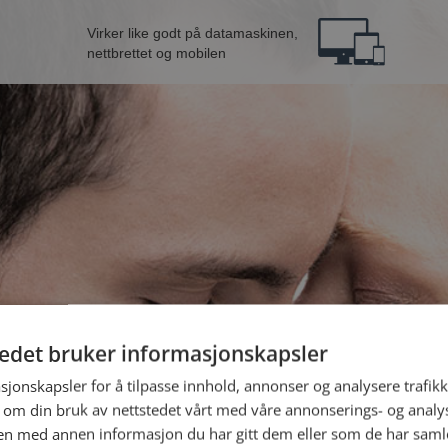
Virker like godt på datamaskinen,
nettbrettet og mobilen
tedet bruker informasjonskapsler
B
sjonskapsler for å tilpasse innhold, annonser og analysere trafikk
 om din bruk av nettstedet vårt med våre annonserings- og anal
n med annen informasjon du har gitt dem eller som de har samlet
Jeg er en: