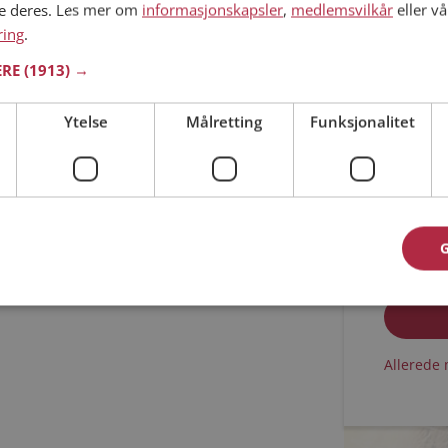
ne deres. Les mer om
informasjonskapsler
,
medlemsvilkår
eller vå
ring
.
Min alder
ERE
(1913) →
Ytelse
Målretting
Funksjonalitet
Jeg aks
Jeg aks
Allerede 