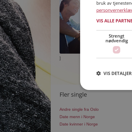
bruk av tjeneste
personvernerklæ
VIS ALLE PARTN
Strengt
nødvendig
]
VIS DETALJER
Fler single
Andre single fra Oslo
Date menn i Norge
Date kvinner i Norge