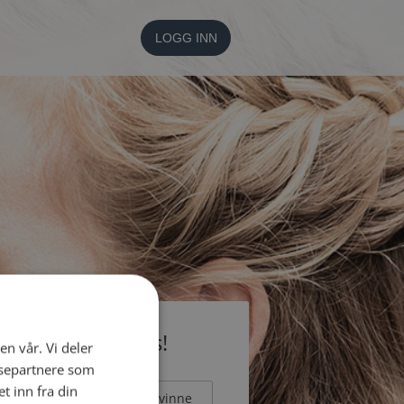
LOGG INN
li medlem gratis!
en vår. Vi deler
ysepartnere som
 inn fra din
Mann
Kvinne