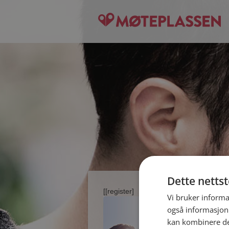
Dette netts
[[register]
Vi bruker informa
også informasjon
kan kombinere de