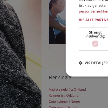
bruk av tjeneste
personvernerklæ
VIS ALLE PARTN
Strengt
nødvendig
]
VIS DETALJER
Fler single
Andre single fra Orkland
Kvinner fra Orkland
Date kvinner i Norge
Date menn i Norge