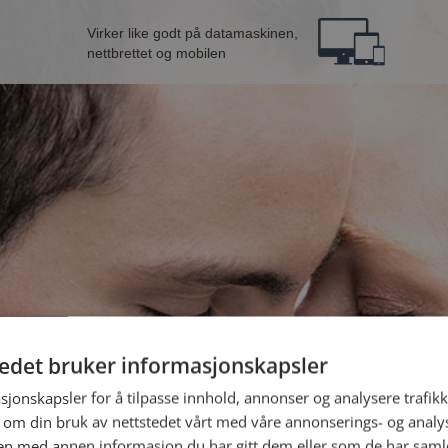
Virker like godt på datamaskinen,
nettbrettet og mobilen
tedet bruker informasjonskapsler
B
sjonskapsler for å tilpasse innhold, annonser og analysere trafikk
 om din bruk av nettstedet vårt med våre annonserings- og anal
Jeg er en:
n med annen informasjon du har gitt dem eller som de har samlet