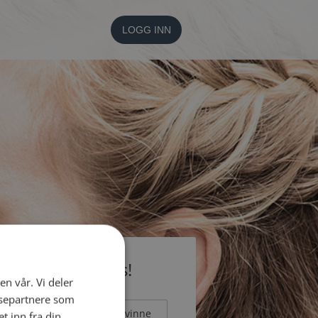
LOGG INN
li medlem gratis!
en vår. Vi deler
ysepartnere som
Mann
Kvinne
 inn fra din