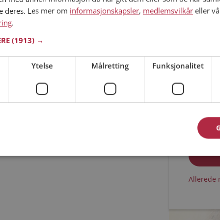
ne deres. Les mer om
informasjonskapsler
,
medlemsvilkår
eller vå
Min alder
ring
.
ERE
(1913) →
Ytelse
Målretting
Funksjonalitet
Jeg aks
Jeg aks
Allerede 