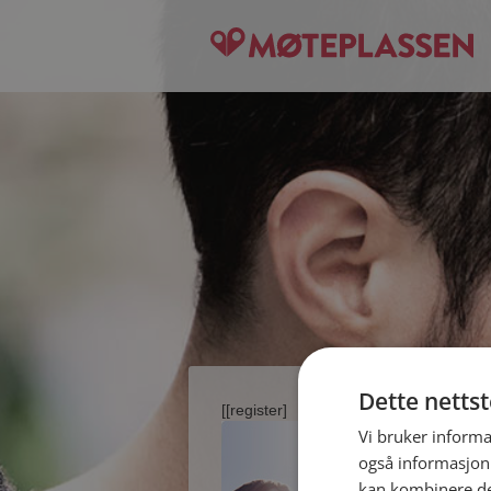
Dette netts
[[register]
Vi bruker informa
også informasjon
kan kombinere de