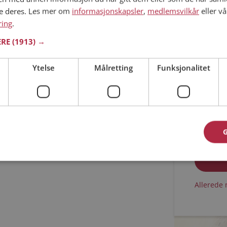
ne deres. Les mer om
informasjonskapsler
,
medlemsvilkår
eller vå
Min alder
ring
.
ERE
(1913) →
Ytelse
Målretting
Funksjonalitet
Jeg aks
Jeg aks
Allerede 