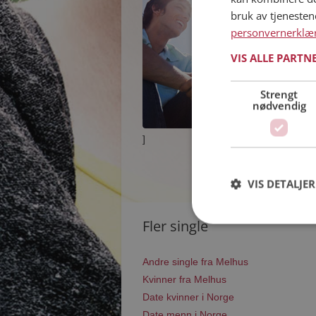
bruk av tjeneste
personvernerklæ
VIS ALLE PARTN
Strengt
nødvendig
]
VIS DETALJER
Fler single
Andre single fra Melhus
Kvinner fra Melhus
Date kvinner i Norge
Date menn i Norge