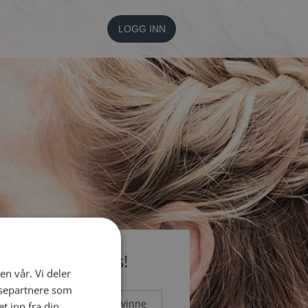
LOGG INN
li medlem gratis!
en vår. Vi deler
ysepartnere som
Mann
Kvinne
 inn fra din