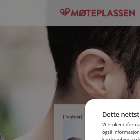
Dette netts
[[register]
Vi bruker informa
også informasjon
kan kombinere de