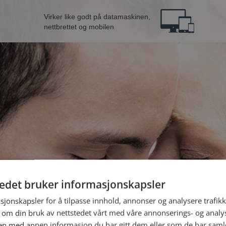
Virker like godt på datamaskinen,
nettbrettet og mobilen
tedet bruker informasjonskapsler
B
sjonskapsler for å tilpasse innhold, annonser og analysere trafikk
 om din bruk av nettstedet vårt med våre annonserings- og anal
Jeg er en:
n med annen informasjon du har gitt dem eller som de har samlet