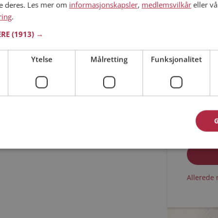
ne deres. Les mer om
informasjonskapsler
,
medlemsvilkår
eller vå
ring
.
Min alder
ERE
(1913) →
Ytelse
Målretting
Funksjonalitet
Jeg aks
Jeg aks
Allerede 