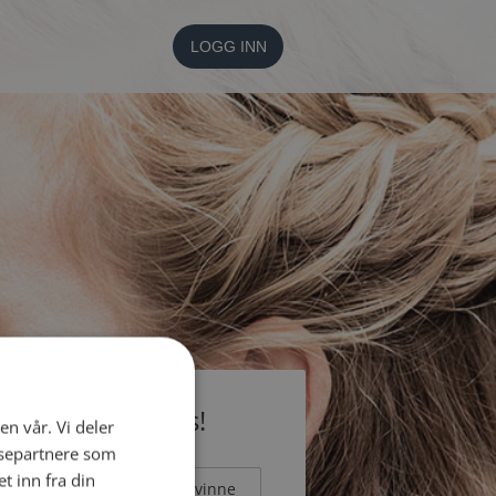
LOGG INN
li medlem gratis!
en vår. Vi deler
ysepartnere som
 inn fra din
Mann
Kvinne