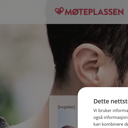
Dette netts
[[register]
Vi bruker informa
også informasjon
kan kombinere de