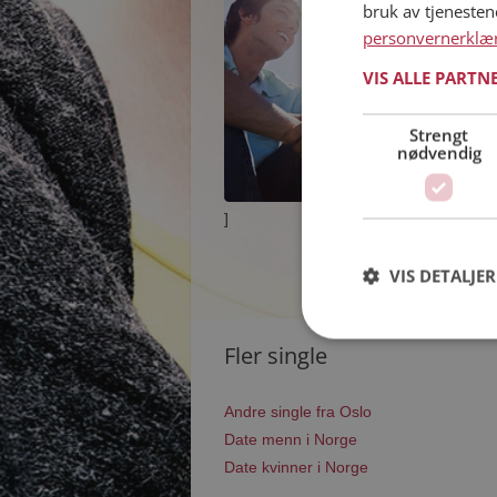
bruk av tjeneste
personvernerklæ
VIS ALLE PARTN
Strengt
nødvendig
]
VIS DETALJER
Fler single
Andre single fra Oslo
Date menn i Norge
Date kvinner i Norge