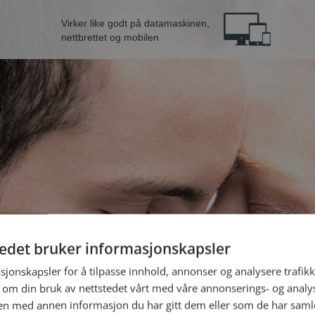
Virker like godt på datamaskinen,
nettbrettet og mobilen
tedet bruker informasjonskapsler
B
sjonskapsler for å tilpasse innhold, annonser og analysere trafikk
 om din bruk av nettstedet vårt med våre annonserings- og anal
n med annen informasjon du har gitt dem eller som de har samlet
Jeg er en: