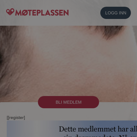
LOGG INN
BLI MEDLEM
[[register]