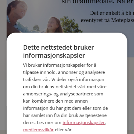
Dette nettstedet bruker
informasjonskapsler
]
Vi bruker informasjonskapsler for å
tilpasse innhold, annonser og analysere
trafikken vår. Vi deler også informasjon
om din bruk av nettstedet vårt med våre
Fler single
annonserings- og analysepartnere som
kan kombinere den med annen
Andre single fra Oslo
informasjon du har gitt dem eller som de
Date menn i Norge
har samlet inn fra din bruk av tjenestene
Date kvinner i Norge
deres. Les mer om
informasjonskapsler
,
medlemsvilkår
eller vår