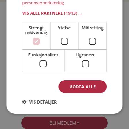
personvernerklæring
.
Bli medlem gratis!
VIS ALLE PARTNERE
(1913) →
Strengt
Ytelse
Målretting
Jeg er en:
Mann
Kvinne
nødvendig
Min alder:
Funksjonalitet
Ugradert
GODTA ALLE
VIS DETALJER
Jeg aksepterer
Medlemsvilkårene
Jeg aksepterer
Personvernreglene