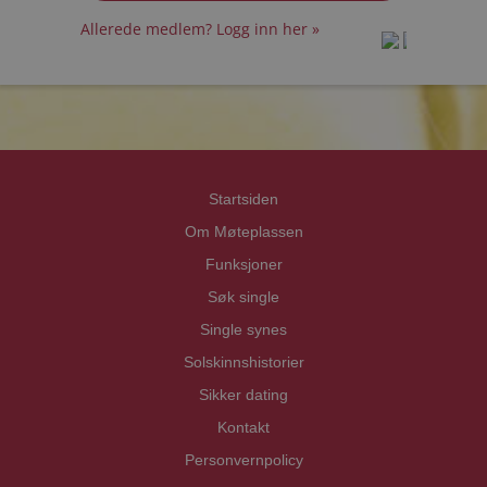
Allerede medlem? Logg inn her »
prot
prot
Priva
Priva
Startsiden
Om Møteplassen
Funksjoner
Søk single
Single synes
Solskinnshistorier
Sikker dating
Kontakt
Personvernpolicy