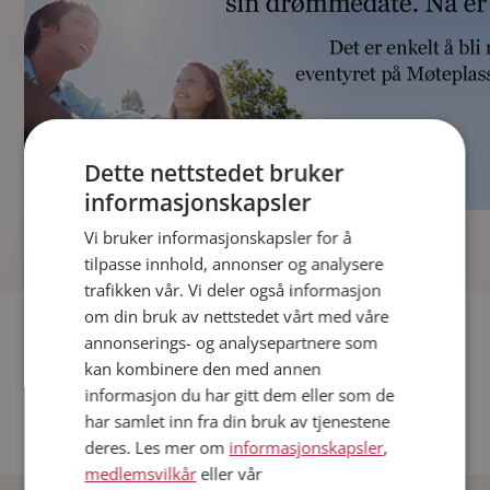
Dette nettstedet bruker
informasjonskapsler
]
Vi bruker informasjonskapsler for å
tilpasse innhold, annonser og analysere
trafikken vår. Vi deler også informasjon
om din bruk av nettstedet vårt med våre
Fler single
annonserings- og analysepartnere som
kan kombinere den med annen
Andre single fra Oslo
informasjon du har gitt dem eller som de
Date menn i Norge
har samlet inn fra din bruk av tjenestene
Date kvinner i Norge
deres. Les mer om
informasjonskapsler
,
medlemsvilkår
eller vår