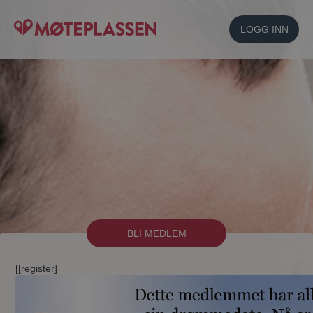
LOGG INN
BLI MEDLEM
[[register]