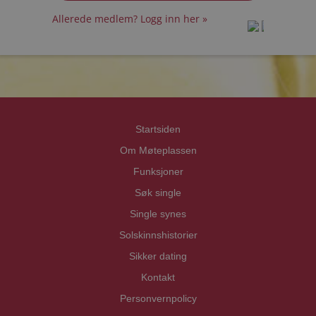
Allerede medlem? Logg inn her »
prot
prot
Priva
Priva
Startsiden
Om Møteplassen
Funksjoner
Søk single
Single synes
Solskinnshistorier
Sikker dating
Kontakt
Personvernpolicy