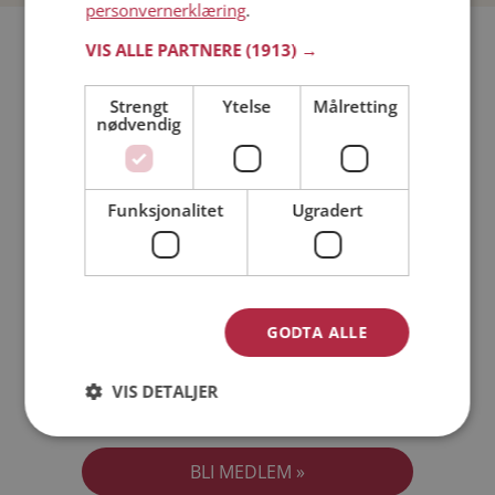
personvernerklæring
.
Bli medlem gratis!
VIS ALLE PARTNERE
(1913) →
Strengt
Ytelse
Målretting
Jeg er en:
Mann
Kvinne
nødvendig
Min alder:
Funksjonalitet
Ugradert
GODTA ALLE
VIS DETALJER
Jeg aksepterer
Medlemsvilkårene
Jeg aksepterer
Personvernreglene