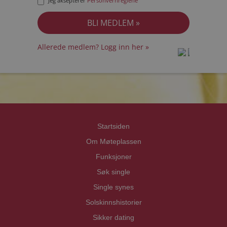
Jeg aksepterer
Personvernreglene
Allerede medlem? Logg inn her »
prot
prot
Priva
Priva
Startsiden
Om Møteplassen
Funksjoner
Søk single
Single synes
Solskinnshistorier
Sikker dating