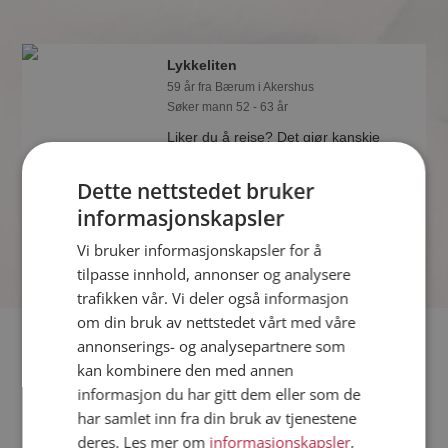
Lykkeliten
59 år fra Bærum i Akershus
Søker mann 52 - 63 år
Liker du å reise? Det gjør kanskje
Lykkeliten også. Bli medlem nå for å
finne svaret og mengder av andre
Dette nettstedet bruker
spennende fakta.
informasjonskapsler
Vi bruker informasjonskapsler for å
tilpasse innhold, annonser og analysere
trafikken vår. Vi deler også informasjon
om din bruk av nettstedet vårt med våre
Fler single
annonserings- og analysepartnere som
kan kombinere den med annen
informasjon du har gitt dem eller som de
Flere singlekvinner fra Bærum
:
Nina
,
Torhild
,
Gårdsdame
har samlet inn fra din bruk av tjenestene
Menn fra Bærum
deres. Les mer om
informasjonskapsler
,
Date kvinner i Norge