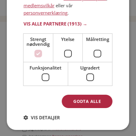
medlemsvilkår
eller vår
Date menn i Norge
personvernerklæring
.
VIS ALLE PARTNERE
(1913) →
Bli medlem gratis!
Strengt
Ytelse
Målretting
nødvendig
Jeg er en:
Mann
Kvinne
Min alder:
Funksjonalitet
Ugradert
GODTA ALLE
VIS DETALJER
Jeg aksepterer
Medlemsvilkårene