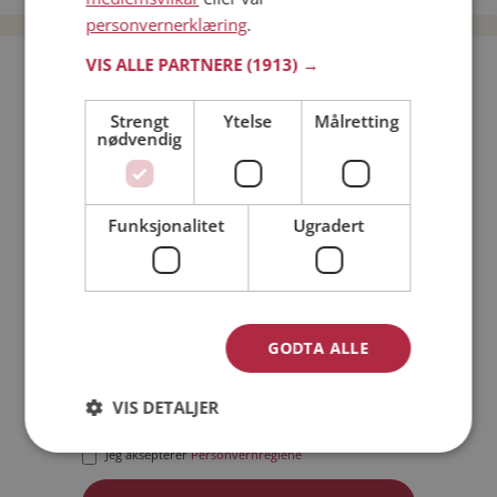
personvernerklæring
.
VIS ALLE PARTNERE
(1913) →
Bli medlem gratis!
Strengt
Ytelse
Målretting
nødvendig
Jeg er en:
Mann
Kvinne
Min alder:
Funksjonalitet
Ugradert
GODTA ALLE
VIS DETALJER
Jeg aksepterer
Medlemsvilkårene
Jeg aksepterer
Personvernreglene