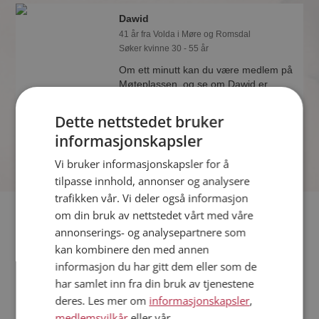
Dawid
41 år fra Volda i Møre og Romsdal
Søker kvinne 30 - 55 år
Om ett minutt kan du være medlem på
Møteplassen, og se om Dawid er
drømmende eller praktisk! Det er
lettere å finne kjærligheten på nettet!
Dette nettstedet bruker
informasjonskapsler
Vi bruker informasjonskapsler for å
tilpasse innhold, annonser og analysere
trafikken vår. Vi deler også informasjon
Fler single
om din bruk av nettstedet vårt med våre
annonserings- og analysepartnere som
kan kombinere den med annen
Flere singlemenn fra Volda
:
Gun-Sil
,
Kristian
,
Kurt Nilssen
informasjon du har gitt dem eller som de
Kvinner fra Volda
har samlet inn fra din bruk av tjenestene
Date kvinner i Norge
deres. Les mer om
informasjonskapsler
,
Date menn i Norge
medlemsvilkår
eller vår