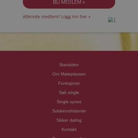
Allerede medlem? Logg inn her »
prot
prot
Priva
Priva
Startsiden
Om Møteplassen
Funksjoner
Søk single
Single synes
Solskinnshistorier
Sikker dating
Kontakt