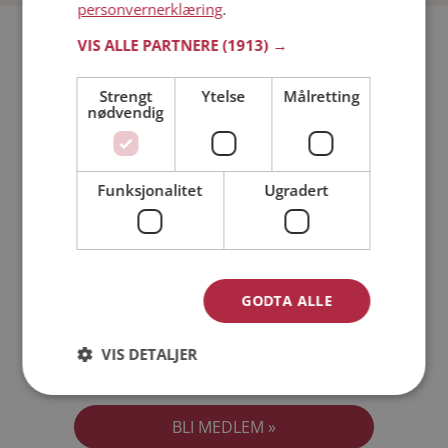
personvernerklæring
.
Bli medlem gratis!
VIS ALLE PARTNERE
(1913) →
Strengt
Ytelse
Målretting
Jeg er en:
Mann
Kvinne
nødvendig
Min alder:
Funksjonalitet
Ugradert
GODTA ALLE
VIS DETALJER
Jeg aksepterer
Medlemsvilkårene
Jeg aksepterer
Personvernreglene