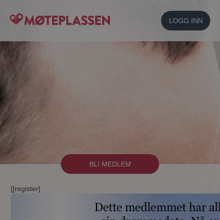
LOGG INN
BLI MEDLEM
[[register]