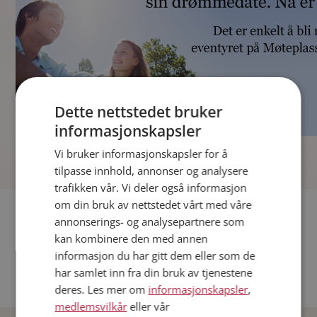
Dette nettstedet bruker
informasjonskapsler
]
Vi bruker informasjonskapsler for å
tilpasse innhold, annonser og analysere
trafikken vår. Vi deler også informasjon
om din bruk av nettstedet vårt med våre
Fler single
annonserings- og analysepartnere som
kan kombinere den med annen
Andre single fra Oslo
informasjon du har gitt dem eller som de
Date menn i Norge
har samlet inn fra din bruk av tjenestene
Date kvinner i Norge
deres. Les mer om
informasjonskapsler
,
medlemsvilkår
eller vår