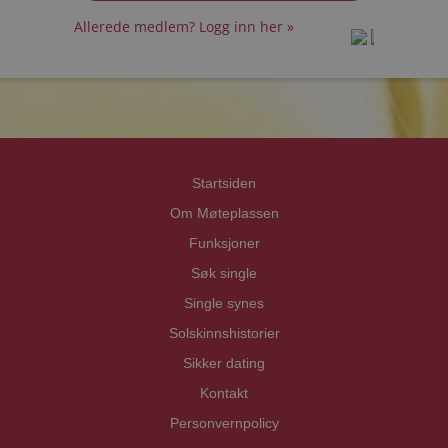
Allerede medlem? Logg inn her »
prot
prot
Priva
Priva
Startsiden
Om Møteplassen
Funksjoner
Søk single
Single synes
Solskinnshistorier
Sikker dating
Kontakt
Personvernpolicy