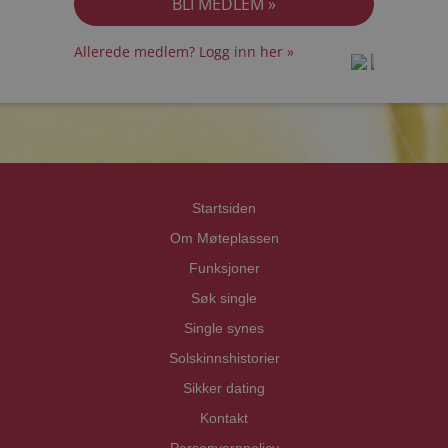
Allerede medlem? Logg inn her »
prot
prot
Priva
Priva
Startsiden
Om Møteplassen
Funksjoner
Søk single
Single synes
Solskinnshistorier
Sikker dating
Kontakt