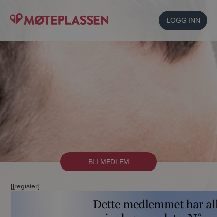
LOGG INN
BLI MEDLEM
[[register]