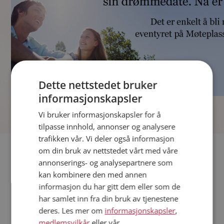
Dette nettstedet bruker
informasjonskapsler
]
Vi bruker informasjonskapsler for å
tilpasse innhold, annonser og analysere
trafikken vår. Vi deler også informasjon
Fler single
om din bruk av nettstedet vårt med våre
annonserings- og analysepartnere som
kan kombinere den med annen
Andre single fra Nordre Follo
informasjon du har gitt dem eller som de
Menn fra Nordre Follo
har samlet inn fra din bruk av tjenestene
Date kvinner i Norge
deres. Les mer om
informasjonskapsler
,
Date menn i Norge
medlemsvilkår
eller vår