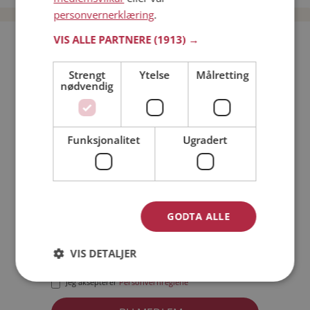
personvernerklæring
.
VIS ALLE PARTNERE
(1913) →
Bli medlem gratis!
Strengt
Ytelse
Målretting
nødvendig
Jeg er en:
Mann
Kvinne
Min alder:
Funksjonalitet
Ugradert
GODTA ALLE
VIS DETALJER
Jeg aksepterer
Medlemsvilkårene
Jeg aksepterer
Personvernreglene