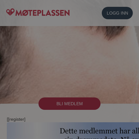
LOGG INN
BLI MEDLEM
[[register]