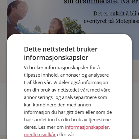
Dette nettstedet bruker
informasjonskapsler
]
Vi bruker informasjonskapsler for å
tilpasse innhold, annonser og analysere
trafikken vår. Vi deler også informasjon
om din bruk av nettstedet vårt med våre
Fler single
annonserings- og analysepartnere som
kan kombinere den med annen
Andre single fra Oslo
informasjon du har gitt dem eller som de
Date menn i Norge
har samlet inn fra din bruk av tjenestene
Date kvinner i Norge
deres. Les mer om
informasjonskapsler
,
medlemsvilkår
eller vår