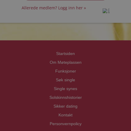
Allerede medlem? Logg inn her »
prot
prot
Priva
Priva
Startsiden
Om Møteplassen
Funksjoner
Søk single
Single synes
Solskinnshistorier
Sikker dating
Kontakt
Personvernpolicy