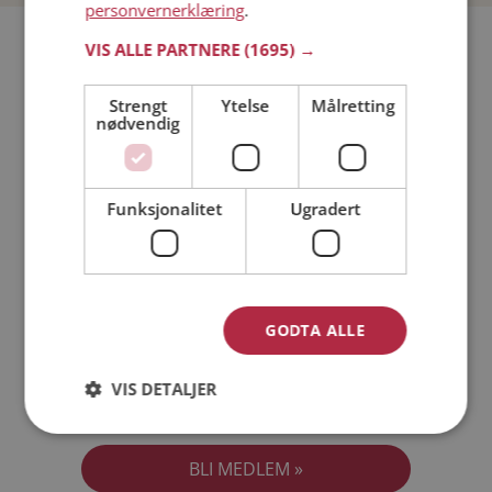
personvernerklæring
.
Bli medlem gratis!
VIS ALLE PARTNERE
(1695) →
Strengt
Ytelse
Målretting
Jeg er en:
Mann
Kvinne
nødvendig
Min alder:
Funksjonalitet
Ugradert
GODTA ALLE
VIS DETALJER
Jeg aksepterer
Medlemsvilkårene
Jeg aksepterer
Personvernreglene