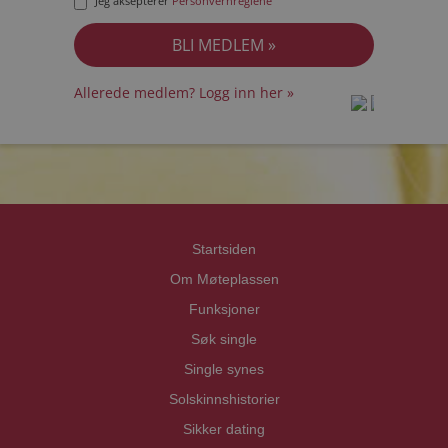
Jeg aksepterer
Personvernreglene
Allerede medlem? Logg inn her »
prot
prot
Priva
Priva
Startsiden
Om Møteplassen
Funksjoner
Søk single
Single synes
Solskinnshistorier
Sikker dating