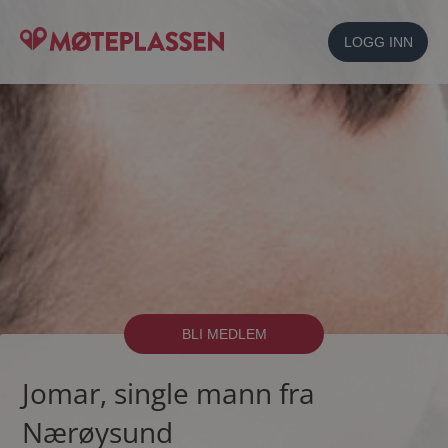
LOGG INN
BLI MEDLEM
Jomar, single mann fra
Nærøysund