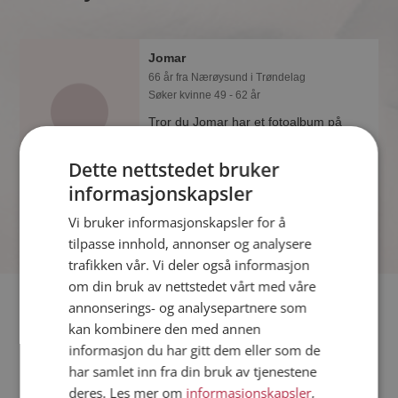
Jomar
66 år fra Nærøysund i Trøndelag
Søker kvinne 49 - 62 år
Tror du Jomar har et fotoalbum på
Møteplassen? Bli medlem og se selv.
Det finnes tusener av fotoalbum med
Dette nettstedet bruker
spennende bilder på sidene.
informasjonskapsler
Vi bruker informasjonskapsler for å
tilpasse innhold, annonser og analysere
trafikken vår. Vi deler også informasjon
om din bruk av nettstedet vårt med våre
Fler single
annonserings- og analysepartnere som
kan kombinere den med annen
informasjon du har gitt dem eller som de
Flere singlemenn fra Nærøysund
:
Arne
,
Are
,
Jewf
har samlet inn fra din bruk av tjenestene
Kvinner fra Nærøysund
deres. Les mer om
informasjonskapsler
,
Date kvinner i Norge