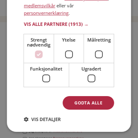
medlemsvilkår
eller vår
Date menn i Norge
personvernerklæring
.
VIS ALLE PARTNERE
(1913) →
Bli medlem gratis!
Strengt
Ytelse
Målretting
nødvendig
Jeg er en:
Mann
Kvinne
Min alder:
Funksjonalitet
Ugradert
GODTA ALLE
VIS DETALJER
Jeg aksepterer
Medlemsvilkårene