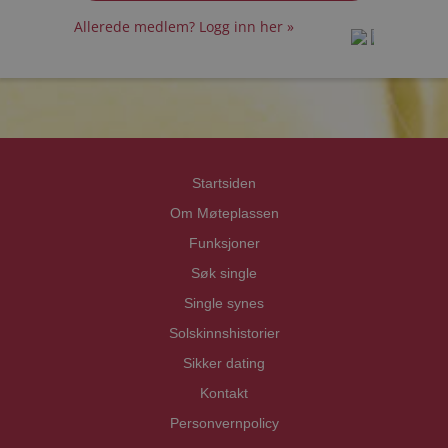
Allerede medlem? Logg inn her »
prot
prot
Priva
Priva
Startsiden
Om Møteplassen
Funksjoner
Søk single
Single synes
Solskinnshistorier
Sikker dating
Kontakt
Personvernpolicy