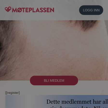
LOGG INN
BLI MEDLEM
[[register]