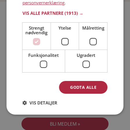
personvernerklæring
.
Bli medlem gratis!
VIS ALLE PARTNERE
(1913) →
Strengt
Ytelse
Målretting
Jeg er en:
Mann
Kvinne
nødvendig
Min alder:
Funksjonalitet
Ugradert
GODTA ALLE
VIS DETALJER
Jeg aksepterer
Medlemsvilkårene
Jeg aksepterer
Personvernreglene