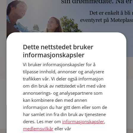
Dette nettstedet bruker
informasjonskapsler
]
Vi bruker informasjonskapsler for å
tilpasse innhold, annonser og analysere
trafikken vår. Vi deler også informasjon
om din bruk av nettstedet vårt med våre
Fler single
annonserings- og analysepartnere som
kan kombinere den med annen
Andre single fra Oslo
informasjon du har gitt dem eller som de
Date menn i Norge
har samlet inn fra din bruk av tjenestene
Date kvinner i Norge
deres. Les mer om
informasjonskapsler
,
medlemsvilkår
eller vår