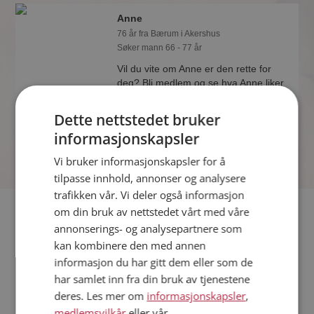
Anne
76 år fra Bærum i Akershus
Søker mann 66 - 77 år
Vil du vite om Anne er den rette for
deg? Bli medlem og se hva Anne liker
å gjøre om kvelden. Kanskje en
treningsentusiast som deg selv?
Dette nettstedet bruker
informasjonskapsler
Vi bruker informasjonskapsler for å
tilpasse innhold, annonser og analysere
trafikken vår. Vi deler også informasjon
Fler single
om din bruk av nettstedet vårt med våre
annonserings- og analysepartnere som
kan kombinere den med annen
Flere singlekvinner fra Bærum
:
Kari Mette
,
Tove
,
Nupi
informasjon du har gitt dem eller som de
Menn fra Bærum
har samlet inn fra din bruk av tjenestene
Date kvinner i Norge
deres. Les mer om
informasjonskapsler
,
Date menn i Norge
medlemsvilkår
eller vår