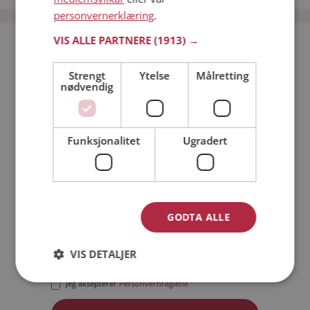
personvernerklæring
.
VIS ALLE PARTNERE
(1913) →
Bli medlem gratis!
Strengt
Ytelse
Målretting
nødvendig
Jeg er en:
Mann
Kvinne
Min alder:
Funksjonalitet
Ugradert
GODTA ALLE
VIS DETALJER
Jeg aksepterer
Medlemsvilkårene
Jeg aksepterer
Personvernreglene