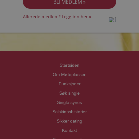
Allerede medlem? Logg inn her »
prot
prot
Priva
Priva
Startsiden
Om Møteplassen
Funksjoner
Søk single
Single synes
Solskinnshistorier
Sikker dating
Kontakt