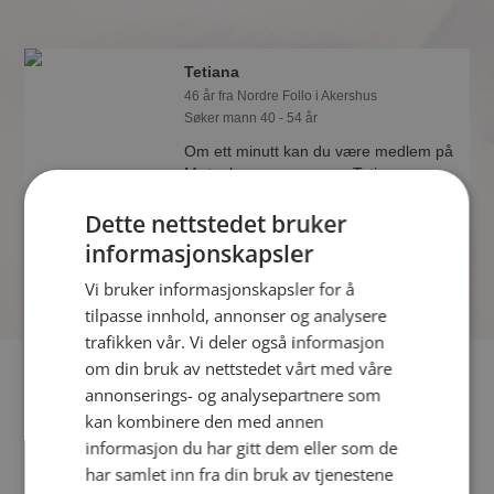
Tetiana
46 år fra Nordre Follo i Akershus
Søker mann 40 - 54 år
Om ett minutt kan du være medlem på
Møteplassen, og se om Tetiana er
drømmende eller praktisk! Det er
Dette nettstedet bruker
lettere å finne kjærligheten på nettet!
informasjonskapsler
Vi bruker informasjonskapsler for å
tilpasse innhold, annonser og analysere
trafikken vår. Vi deler også informasjon
om din bruk av nettstedet vårt med våre
Fler single
annonserings- og analysepartnere som
kan kombinere den med annen
Flere singlekvinner fra Nordre Follo
:
Sommer
,
Frøydis
,
informasjon du har gitt dem eller som de
Limefield
har samlet inn fra din bruk av tjenestene
Menn fra Nordre Follo