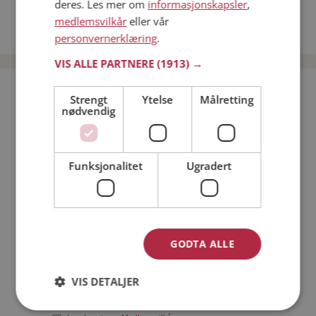
deres. Les mer om
informasjonskapsler
,
Date kvinner i Norge
medlemsvilkår
eller vår
Date menn i Norge
personvernerklæring
.
VIS ALLE PARTNERE
(1913) →
Bli medlem gratis!
Strengt
Ytelse
Målretting
nødvendig
Jeg er en:
Mann
Kvinne
Funksjonalitet
Ugradert
Min alder:
GODTA ALLE
VIS DETALJER