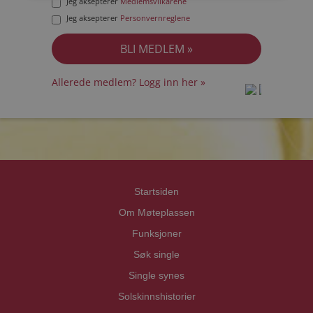
Jeg aksepterer
Medlemsvilkårene
Jeg aksepterer
Personvernreglene
Allerede medlem? Logg inn her »
prot
prot
Priva
Priva
Startsiden
Om Møteplassen
Funksjoner
Søk single
Single synes
Solskinnshistorier