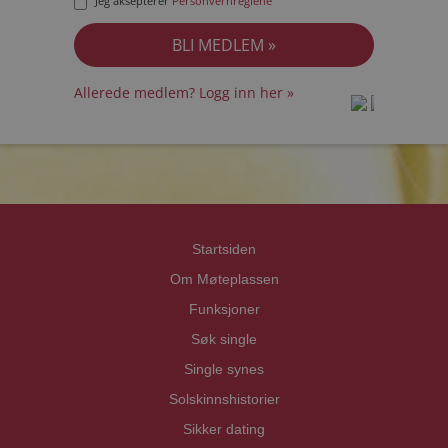
Jeg aksepterer
Personvernreglene
Allerede medlem? Logg inn her »
prot
prot
Priva
Priva
Startsiden
Om Møteplassen
Funksjoner
Søk single
Single synes
Solskinnshistorier
Sikker dating