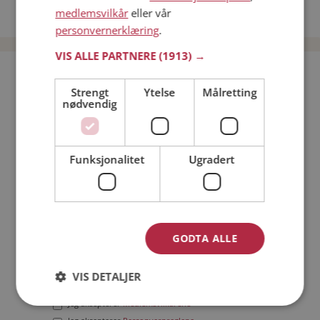
medlemsvilkår
eller vår
Date menn i Norge
personvernerklæring
.
VIS ALLE PARTNERE
(1913) →
Bli medlem gratis!
Strengt
Ytelse
Målretting
nødvendig
Jeg er en:
Mann
Kvinne
Min alder:
Funksjonalitet
Ugradert
GODTA ALLE
VIS DETALJER
Jeg aksepterer
Medlemsvilkårene