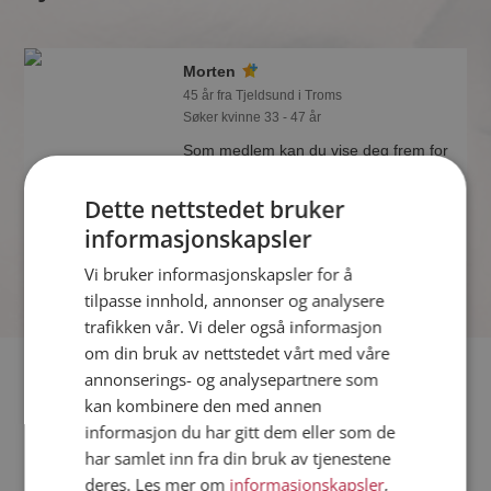
Morten
45 år fra Tjeldsund i Troms
Søker kvinne 33 - 47 år
Som medlem kan du vise deg frem for
Morten og tusener av andre single på
Møteplassen! Ta sjansen og se hvem
Dette nettstedet bruker
som synes du er interessant.
informasjonskapsler
Vi bruker informasjonskapsler for å
tilpasse innhold, annonser og analysere
trafikken vår. Vi deler også informasjon
om din bruk av nettstedet vårt med våre
Fler single
annonserings- og analysepartnere som
kan kombinere den med annen
informasjon du har gitt dem eller som de
Flere singlemenn fra Tjeldsund
:
Storm
,
Krokken
,
Bjørnar
har samlet inn fra din bruk av tjenestene
Kvinner fra Tjeldsund
deres. Les mer om
informasjonskapsler
,
Date kvinner i Norge