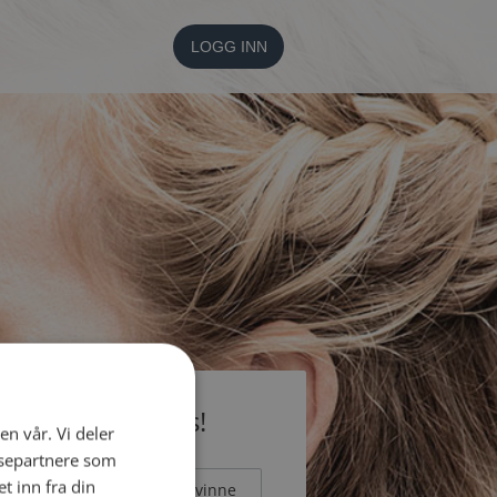
LOGG INN
li medlem gratis!
en vår. Vi deler
ysepartnere som
 inn fra din
Mann
Kvinne