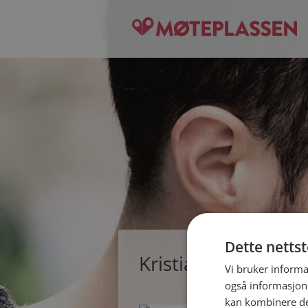
Dette netts
Kristian, single ma
Vi bruker informa
også informasjon
kan kombinere de