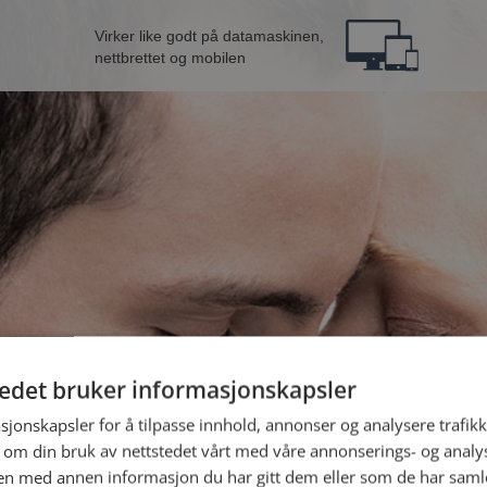
Virker like godt på datamaskinen,
nettbrettet og mobilen
tedet bruker informasjonskapsler
nn fra Vennesla
B
sjonskapsler for å tilpasse innhold, annonser og analysere trafikk
 om din bruk av nettstedet vårt med våre annonserings- og anal
n med annen informasjon du har gitt dem eller som de har samlet
Jeg er en: