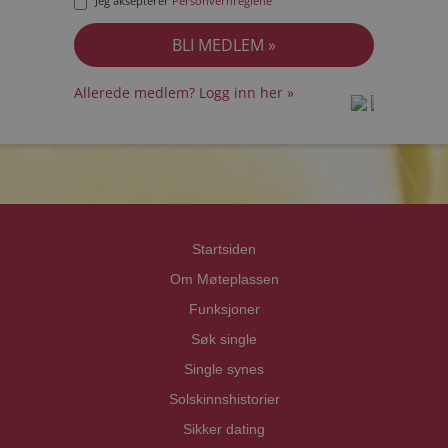
Jeg aksepterer
Personvernreglene
Allerede medlem? Logg inn her »
prot
prot
Priva
Priva
Startsiden
Om Møteplassen
Funksjoner
Søk single
Single synes
Solskinnshistorier
Sikker dating