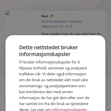
Geir
45 år fra Notodden i Telemark
Søker kvinne 33 - 55 år
Som medlem kan du vise deg frem for
Geir og tusener av andre single på
Møteplassen! Ta sjansen og se hvem
Dette nettstedet bruker
som synes du er interessant.
informasjonskapsler
Vi bruker informasjonskapsler for å
tilpasse innhold, annonser og analysere
trafikken vår. Vi deler også informasjon
om din bruk av nettstedet vårt med våre
Fler single
annonserings- og analysepartnere som
kan kombinere den med annen
informasjon du har gitt dem eller som de
Flere singlemenn fra Notodden
:
Petter
,
Sam
,
Anders
har samlet inn fra din bruk av tjenestene
Kvinner fra Notodden
deres. Les mer om
informasjonskapsler
,
Date kvinner i Norge