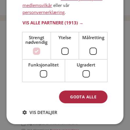
medlemsvilkår
eller vår
Date menn i Norge
personvernerklæring
.
VIS ALLE PARTNERE
(1913) →
Bli medlem gratis!
Strengt
Ytelse
Målretting
nødvendig
Jeg er en:
Mann
Kvinne
Min alder:
Funksjonalitet
Ugradert
GODTA ALLE
VIS DETALJER
Jeg aksepterer
Medlemsvilkårene