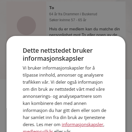
To
64 år fra Drammen i Buskerud
Søker kvinne 57 - 65 år
Hvis du er medlem kan du matche din
personlighet mot To eller noen av de
andre single. Kanskje passer dere
sammen som hånd i hanske?
Dette nettstedet bruker
informasjonskapsler
Vi bruker informasjonskapsler for å
tilpasse innhold, annonser og analysere
trafikken vår. Vi deler også informasjon
Fler single
om din bruk av nettstedet vårt med våre
annonserings- og analysepartnere som
kan kombinere den med annen
Flere singlemenn fra Drammen
:
Erik
,
Marcus
,
Tom
informasjon du har gitt dem eller som de
Kvinner fra Drammen
har samlet inn fra din bruk av tjenestene
Date kvinner i Norge
deres. Les mer om
informasjonskapsler
,
Date menn i Norge
medlemsvilkår
eller vår