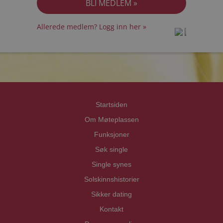
Allerede medlem? Logg inn her »
prot
prot
Priva
Priva
Startsiden
Om Møteplassen
Funksjoner
Søk single
Single synes
Solskinnshistorier
Sikker dating
Kontakt