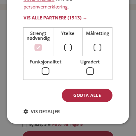
personvernerklæring
.
VIS ALLE PARTNERE
(1913) →
Bli medlem gratis!
Strengt
Ytelse
Målretting
nødvendig
Jeg er en:
Mann
Kvinne
Min alder:
Funksjonalitet
Ugradert
GODTA ALLE
VIS DETALJER
Jeg aksepterer
Medlemsvilkårene
Jeg aksepterer
Personvernreglene