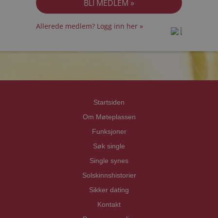
Allerede medlem? Logg inn her »
prot
prot
Priva
Priva
Startsiden
Om Møteplassen
Funksjoner
Søk single
Single synes
Solskinnshistorier
Sikker dating
Kontakt