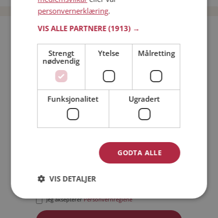
personvernerklæring
.
VIS ALLE PARTNERE
(1913) →
Bli medlem gratis!
Strengt
Ytelse
Målretting
nødvendig
Jeg er en:
Mann
Kvinne
Min alder:
Funksjonalitet
Ugradert
GODTA ALLE
VIS DETALJER
Jeg aksepterer
Medlemsvilkårene
Jeg aksepterer
Personvernreglene