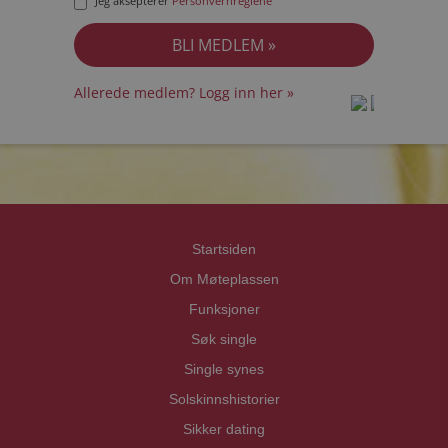
Jeg aksepterer
Personvernreglene
Allerede medlem? Logg inn her »
prot
prot
Priva
Priva
Startsiden
Om Møteplassen
Funksjoner
Søk single
Single synes
Solskinnshistorier
Sikker dating