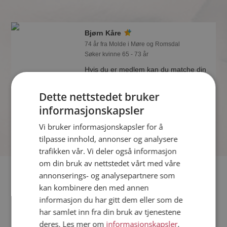
Bjørn Kåre
74 år fra Molde i Møre og Romsdal
Søker kvinne 65 - 73 år
Hvis du er medlem kan du matche din
personlighet mot Bjørn Kåre eller noen
av de andre single. Kanskje passer
Dette nettstedet bruker
dere sammen som hånd i hanske?
informasjonskapsler
Vi bruker informasjonskapsler for å
tilpasse innhold, annonser og analysere
trafikken vår. Vi deler også informasjon
om din bruk av nettstedet vårt med våre
Fler single
annonserings- og analysepartnere som
kan kombinere den med annen
informasjon du har gitt dem eller som de
Flere singlemenn fra Molde
:
Jostwin
,
Geir
,
Svein Erik
har samlet inn fra din bruk av tjenestene
Kvinner fra Molde
deres. Les mer om
informasjonskapsler
,
Date kvinner i Norge