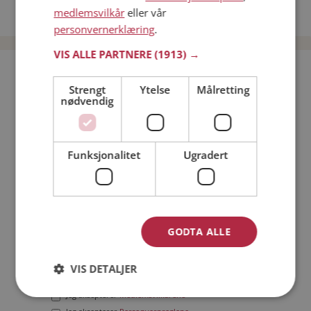
medlemsvilkår
eller vår
Date menn i Norge
personvernerklæring
.
VIS ALLE PARTNERE
(1913) →
Bli medlem gratis!
Strengt
Ytelse
Målretting
nødvendig
Jeg er en:
Mann
Kvinne
Min alder:
Funksjonalitet
Ugradert
GODTA ALLE
VIS DETALJER
Jeg aksepterer
Medlemsvilkårene