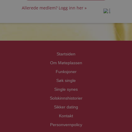
Allerede medlem? Logg inn her »
prot
prot
Priva
Priva
Startsiden
Om Møteplassen
Funksjoner
Søk single
Single synes
Solskinnshistorier
Sikker dating
Kontakt
Personvernpolicy