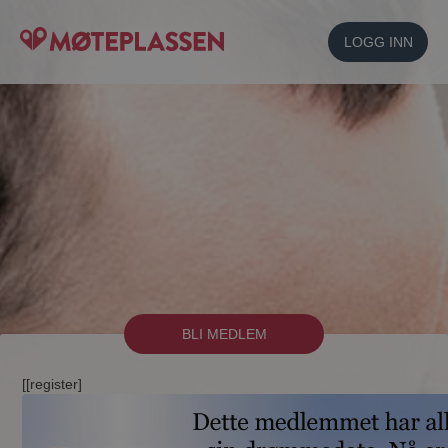
LOGG INN
BLI MEDLEM
[[register]