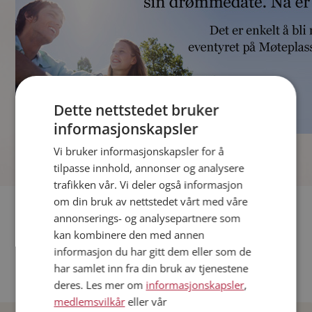
Dette nettstedet bruker
informasjonskapsler
]
Vi bruker informasjonskapsler for å
tilpasse innhold, annonser og analysere
trafikken vår. Vi deler også informasjon
om din bruk av nettstedet vårt med våre
Fler single
annonserings- og analysepartnere som
kan kombinere den med annen
Andre single fra Oslo
informasjon du har gitt dem eller som de
Date menn i Norge
har samlet inn fra din bruk av tjenestene
Date kvinner i Norge
deres. Les mer om
informasjonskapsler
,
medlemsvilkår
eller vår