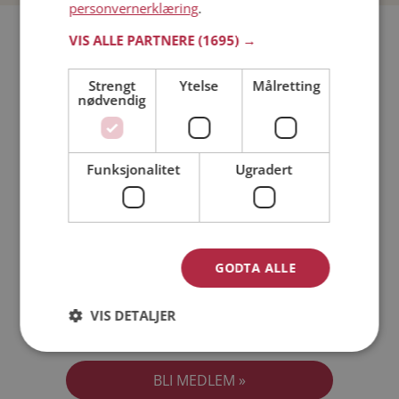
personvernerklæring
.
Bli medlem gratis!
VIS ALLE PARTNERE
(1695) →
Strengt
Ytelse
Målretting
Jeg er en:
Mann
Kvinne
nødvendig
Min alder:
Funksjonalitet
Ugradert
GODTA ALLE
VIS DETALJER
Jeg aksepterer
Medlemsvilkårene
Jeg aksepterer
Personvernreglene