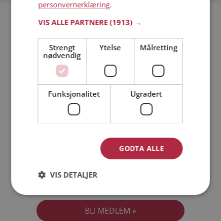
personvernerklæring
.
Bli medlem gratis!
VIS ALLE PARTNERE
(1913) →
Strengt
Ytelse
Målretting
Jeg er en:
Mann
Kvinne
nødvendig
Min alder:
Funksjonalitet
Ugradert
GODTA ALLE
VIS DETALJER
Jeg aksepterer
Medlemsvilkårene
Jeg aksepterer
Personvernreglene