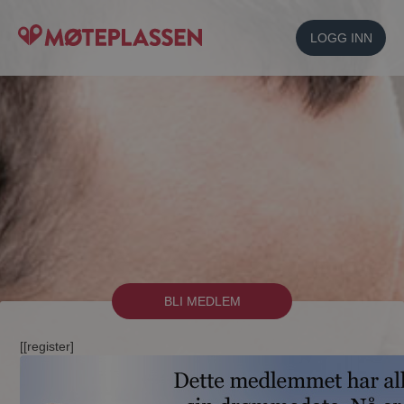
LOGG INN
BLI MEDLEM
[[register]