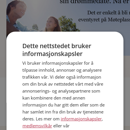
Dette nettstedet bruker
informasjonskapsler
]
Vi bruker informasjonskapsler for å
tilpasse innhold, annonser og analysere
trafikken vår. Vi deler også informasjon
om din bruk av nettstedet vårt med våre
Fler single
annonserings- og analysepartnere som
kan kombinere den med annen
Andre single fra Oslo
informasjon du har gitt dem eller som de
Date menn i Norge
har samlet inn fra din bruk av tjenestene
Date kvinner i Norge
deres. Les mer om
informasjonskapsler
,
medlemsvilkår
eller vår