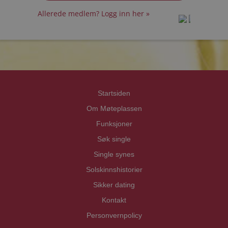
Allerede medlem? Logg inn her »
prot
prot
Priva
Priva
Startsiden
Om Møteplassen
Funksjoner
Søk single
Single synes
Solskinnshistorier
Sikker dating
Kontakt
Personvernpolicy