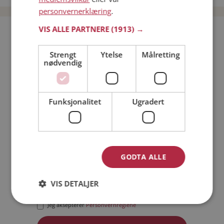
personvernerklæring
.
VIS ALLE PARTNERE
(1913) →
Bli medlem gratis!
Strengt
Ytelse
Målretting
nødvendig
Jeg er en:
Mann
Kvinne
Min alder:
Funksjonalitet
Ugradert
GODTA ALLE
VIS DETALJER
Jeg aksepterer
Medlemsvilkårene
Jeg aksepterer
Personvernreglene