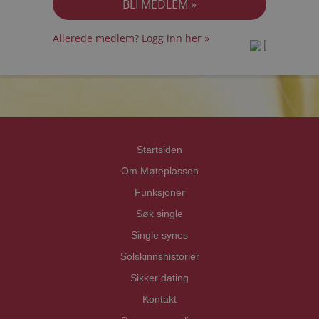
Allerede medlem? Logg inn her »
prot
prot
Priva
Priva
Startsiden
Om Møteplassen
Funksjoner
Søk single
Single synes
Solskinnshistorier
Sikker dating
Kontakt