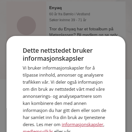
Enyaq
60 år fra Bømlo i Vestland
Søker kvinne 39 - 71 år
Tror du Enyaq har et fotoalbum på
Møteplassen? Bli medlem og se selv.
Det finnes tusener av fotoalbum med
spennende bilder på sidene.
Dette nettstedet bruker
informasjonskapsler
Vi bruker informasjonskapsler for å
tilpasse innhold, annonser og analysere
trafikken vår. Vi deler også informasjon
Fler single
om din bruk av nettstedet vårt med våre
annonserings- og analysepartnere som
kan kombinere den med annen
Flere singlemenn fra Bømlo
:
Kano
,
Henrik
,
Ivan
informasjon du har gitt dem eller som de
Kvinner fra Bømlo
har samlet inn fra din bruk av tjenestene
Date kvinner i Norge
deres. Les mer om
informasjonskapsler
,
Date menn i Norge
medlemsvilkår
eller vår