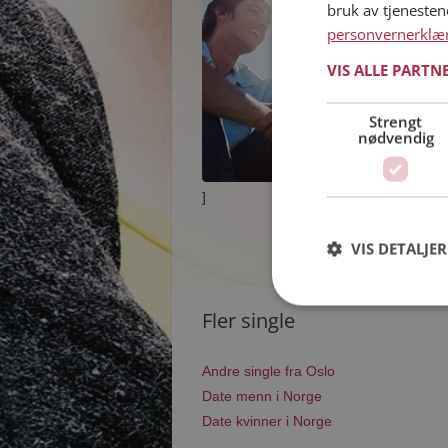
bruk av tjeneste
personvernerklæ
VIS ALLE PARTN
Strengt
nødvendig
]
VIS DETALJER
Fler single
Andre single fra Oslo
Date menn i Norge
Date kvinner i Norge