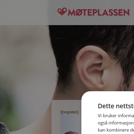
Dette netts
[[register]
Vi bruker informa
også informasjon
kan kombinere de