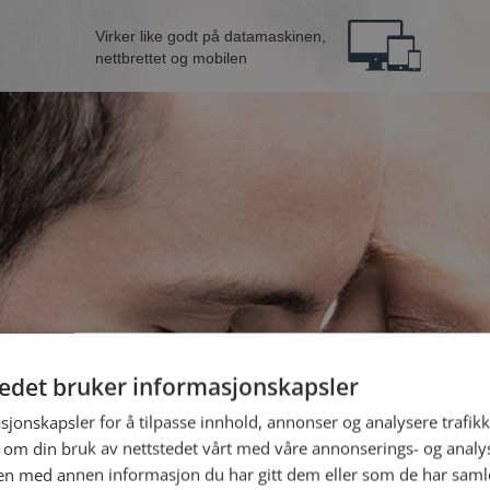
Virker like godt på datamaskinen,
nettbrettet og mobilen
tedet bruker informasjonskapsler
B
sjonskapsler for å tilpasse innhold, annonser og analysere trafikk
 om din bruk av nettstedet vårt med våre annonserings- og anal
n med annen informasjon du har gitt dem eller som de har samlet
Jeg er en: