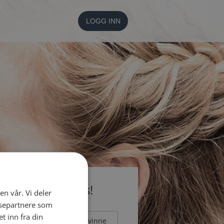
LOGG INN
li medlem gratis!
en vår. Vi deler
ysepartnere som
 inn fra din
Mann
Kvinne