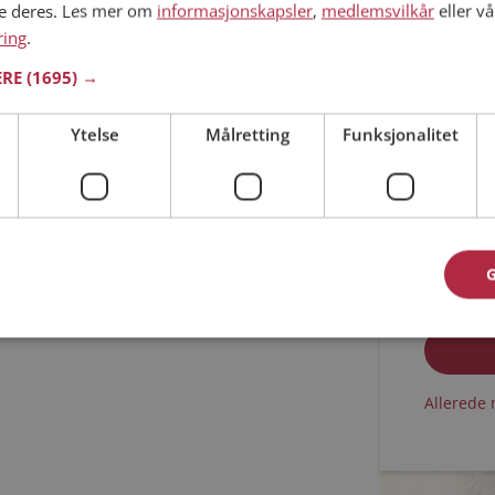
ne deres. Les mer om
informasjonskapsler
,
medlemsvilkår
eller vå
ring
.
Min alder
ERE
(1695) →
Ytelse
Målretting
Funksjonalitet
Jeg aks
Jeg aks
Allerede 