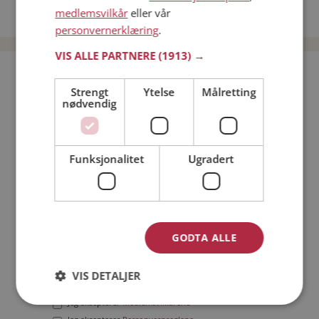
medlemsvilkår
eller vår
Date menn i Norge
personvernerklæring
.
VIS ALLE PARTNERE
(1913) →
Bli medlem gratis!
Strengt
Ytelse
Målretting
nødvendig
Jeg er en:
Mann
Kvinne
Min alder:
Funksjonalitet
Ugradert
GODTA ALLE
VIS DETALJER
Jeg aksepterer
Medlemsvilkårene