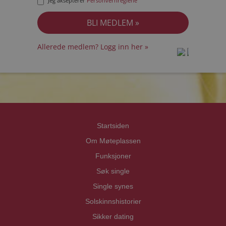
Jeg aksepterer
Personvernreglene
Allerede medlem? Logg inn her »
prot
prot
Priva
Priva
Startsiden
Om Møteplassen
Funksjoner
Søk single
Single synes
Solskinnshistorier
Sikker dating