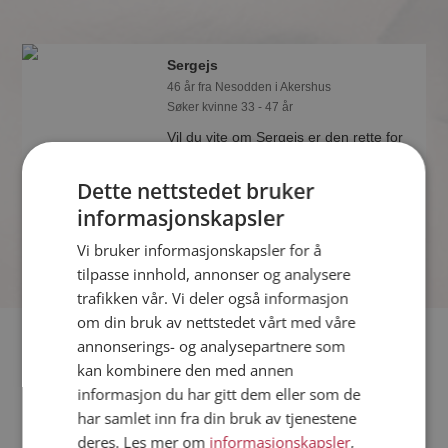
Sergejs
46 år fra Nesodden i Akershus
Søker kvinne 33 - 47 år
Vil du vite om Sergejs er den rette for
deg? Bli medlem og se hva Sergejs
liker å gjøre om kvelden. Kanskje en
Dette nettstedet bruker
treningsentusiast som deg selv?
informasjonskapsler
Vi bruker informasjonskapsler for å
tilpasse innhold, annonser og analysere
trafikken vår. Vi deler også informasjon
om din bruk av nettstedet vårt med våre
Fler single
annonserings- og analysepartnere som
kan kombinere den med annen
informasjon du har gitt dem eller som de
Flere singlemenn fra Nesodden
:
Hazrat Wali
,
Norseman
,
Per
har samlet inn fra din bruk av tjenestene
Kvinner fra Nesodden
deres. Les mer om
informasjonskapsler
,
Date kvinner i Norge