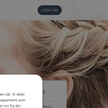
LOGG INN
li medlem gratis!
en vår. Vi deler
ysepartnere som
 inn fra din
Mann
Kvinne