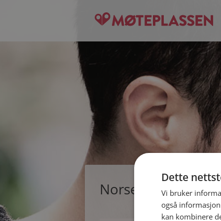
Dette netts
Norseman, single m
Vi bruker informa
også informasjon
kan kombinere de