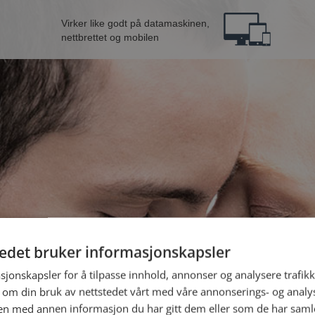
Virker like godt på datamaskinen,
nettbrettet og mobilen
tedet bruker informasjonskapsler
ann fra Lillestrøm
B
sjonskapsler for å tilpasse innhold, annonser og analysere trafikk
 om din bruk av nettstedet vårt med våre annonserings- og anal
n med annen informasjon du har gitt dem eller som de har samlet
Jeg er en: