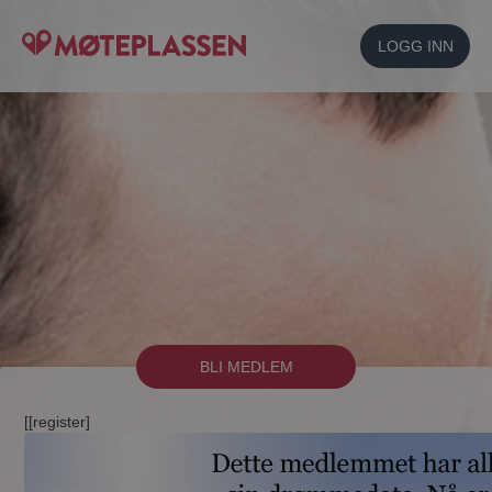
LOGG INN
BLI MEDLEM
[[register]