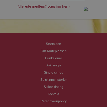
Allerede medlem? Logg inn her »
prot
prot
Priva
Priva
Startsiden
Om Møteplassen
Funksjoner
Søk single
Single synes
Solskinnshistorier
Sikker dating
Kontakt
Personvernpolicy