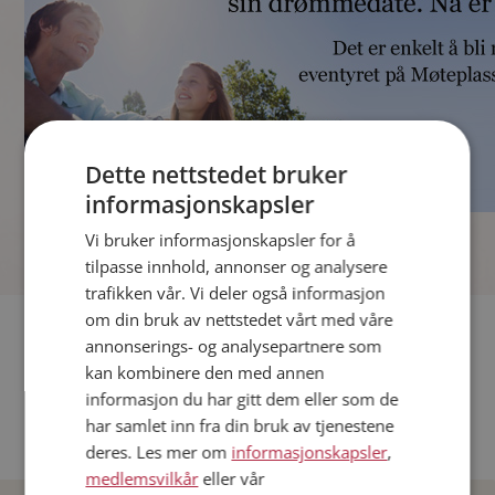
Dette nettstedet bruker
informasjonskapsler
]
Vi bruker informasjonskapsler for å
tilpasse innhold, annonser og analysere
trafikken vår. Vi deler også informasjon
om din bruk av nettstedet vårt med våre
Fler single
annonserings- og analysepartnere som
kan kombinere den med annen
Andre single fra Oslo
informasjon du har gitt dem eller som de
Date menn i Norge
har samlet inn fra din bruk av tjenestene
Date kvinner i Norge
deres. Les mer om
informasjonskapsler
,
medlemsvilkår
eller vår