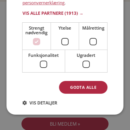
personvernerklæring
.
Bli medlem gratis!
VIS ALLE PARTNERE
(1913) →
Strengt
Ytelse
Målretting
Jeg er en:
Mann
Kvinne
nødvendig
Min alder:
Funksjonalitet
Ugradert
GODTA ALLE
VIS DETALJER
Jeg aksepterer
Medlemsvilkårene
Jeg aksepterer
Personvernreglene