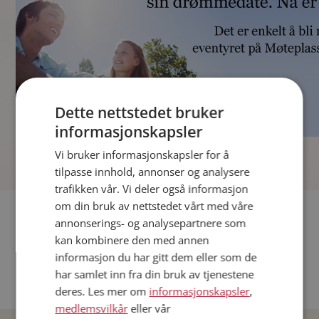
Dette nettstedet bruker
informasjonskapsler
]
Vi bruker informasjonskapsler for å
tilpasse innhold, annonser og analysere
trafikken vår. Vi deler også informasjon
om din bruk av nettstedet vårt med våre
Fler single
annonserings- og analysepartnere som
kan kombinere den med annen
Andre single fra Oslo
informasjon du har gitt dem eller som de
Date menn i Norge
har samlet inn fra din bruk av tjenestene
Date kvinner i Norge
deres. Les mer om
informasjonskapsler
,
medlemsvilkår
eller vår