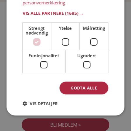
personvernerklæring
.
Bli medlem gratis!
VIS ALLE PARTNERE
(1695) →
Strengt
Ytelse
Målretting
Jeg er en:
Mann
Kvinne
nødvendig
Min alder:
Funksjonalitet
Ugradert
GODTA ALLE
VIS DETALJER
Jeg aksepterer
Medlemsvilkårene
Jeg aksepterer
Personvernreglene