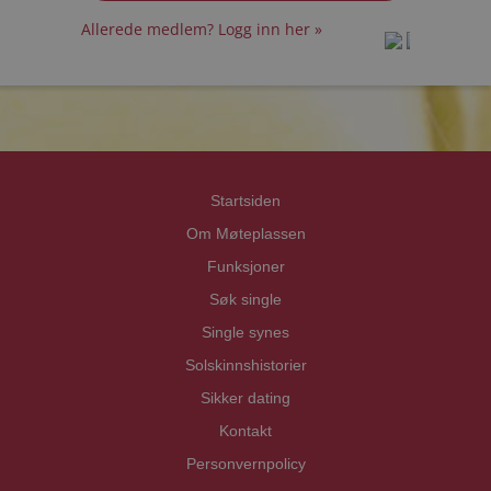
Allerede medlem? Logg inn her »
prot
prot
Priva
Priva
Startsiden
Om Møteplassen
Funksjoner
Søk single
Single synes
Solskinnshistorier
Sikker dating
Kontakt
Personvernpolicy