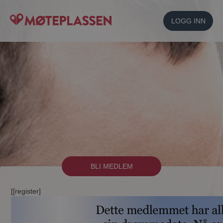
LOGG INN
BLI MEDLEM
[[register]