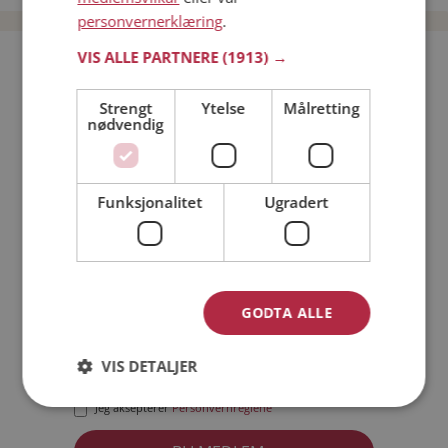
personvernerklæring
.
VIS ALLE PARTNERE
(1913) →
Bli medlem gratis!
Strengt
Ytelse
Målretting
nødvendig
Jeg er en:
Mann
Kvinne
Min alder:
Funksjonalitet
Ugradert
GODTA ALLE
VIS DETALJER
Jeg aksepterer
Medlemsvilkårene
Jeg aksepterer
Personvernreglene