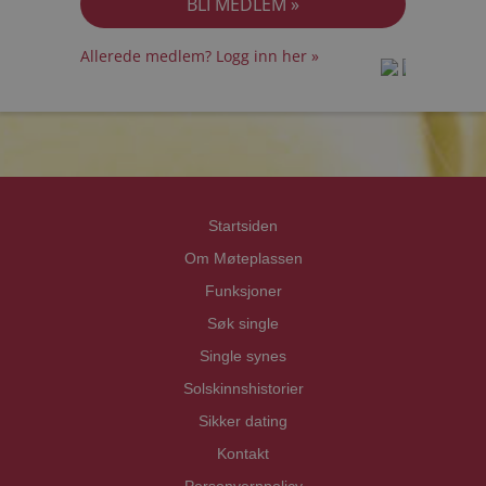
Allerede medlem? Logg inn her »
prot
prot
Priva
Priva
Startsiden
Om Møteplassen
Funksjoner
Søk single
Single synes
Solskinnshistorier
Sikker dating
Kontakt