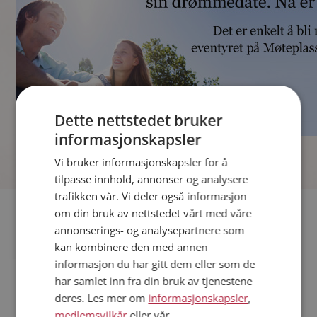
Dette nettstedet bruker
informasjonskapsler
]
Vi bruker informasjonskapsler for å
tilpasse innhold, annonser og analysere
trafikken vår. Vi deler også informasjon
Fler single
om din bruk av nettstedet vårt med våre
annonserings- og analysepartnere som
kan kombinere den med annen
Andre single fra Sauda
informasjon du har gitt dem eller som de
Menn fra Sauda
har samlet inn fra din bruk av tjenestene
Date kvinner i Norge
deres. Les mer om
informasjonskapsler
,
Date menn i Norge
medlemsvilkår
eller vår