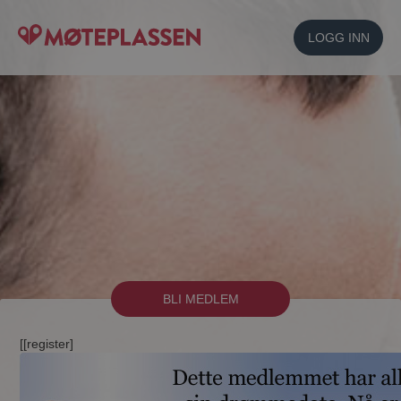
LOGG INN
BLI MEDLEM
[[register]