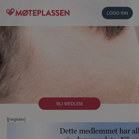
LOGG INN
BLI MEDLEM
[[register]