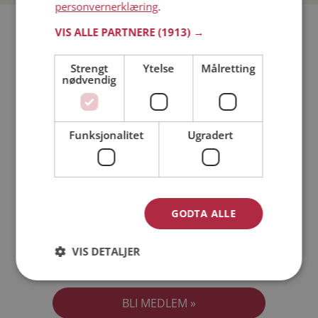
personvernerklæring
.
Bli medlem gratis!
VIS ALLE PARTNERE
(1913) →
Strengt
Ytelse
Målretting
Jeg er en:
Mann
Kvinne
nødvendig
Min alder:
Funksjonalitet
Ugradert
GODTA ALLE
VIS DETALJER
Jeg aksepterer
Medlemsvilkårene
Jeg aksepterer
Personvernreglene