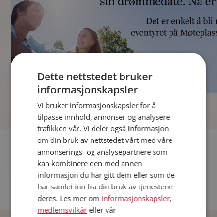
Dette nettstedet bruker
informasjonskapsler
]
Vi bruker informasjonskapsler for å
tilpasse innhold, annonser og analysere
trafikken vår. Vi deler også informasjon
om din bruk av nettstedet vårt med våre
Fler single
annonserings- og analysepartnere som
kan kombinere den med annen
Andre single fra Oslo
informasjon du har gitt dem eller som de
Date menn i Norge
har samlet inn fra din bruk av tjenestene
Date kvinner i Norge
deres. Les mer om
informasjonskapsler
,
medlemsvilkår
eller vår