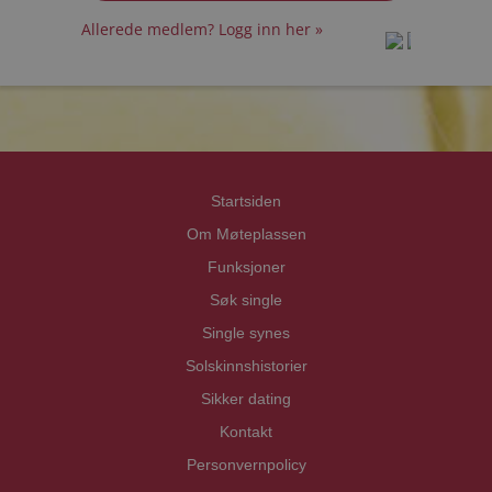
Allerede medlem? Logg inn her »
prot
prot
Priva
Priva
Startsiden
Om Møteplassen
Funksjoner
Søk single
Single synes
Solskinnshistorier
Sikker dating
Kontakt
Personvernpolicy