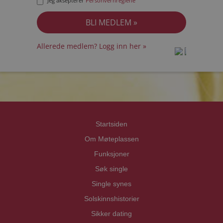
Jeg aksepterer
Personvernreglene
Allerede medlem? Logg inn her »
prot
prot
Priva
Priva
Startsiden
Om Møteplassen
Funksjoner
Søk single
Single synes
Solskinnshistorier
Sikker dating