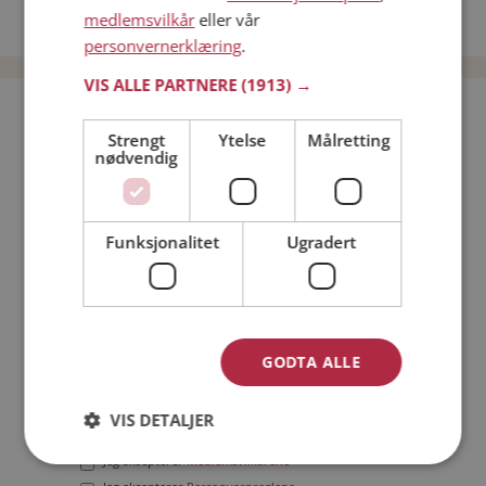
medlemsvilkår
eller vår
Date menn i Norge
personvernerklæring
.
VIS ALLE PARTNERE
(1913) →
Bli medlem gratis!
Strengt
Ytelse
Målretting
nødvendig
Jeg er en:
Mann
Kvinne
Min alder:
Funksjonalitet
Ugradert
GODTA ALLE
VIS DETALJER
Jeg aksepterer
Medlemsvilkårene