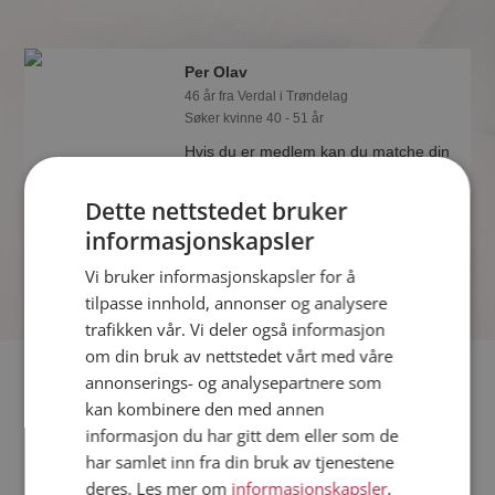
Per Olav
46 år fra Verdal i Trøndelag
Søker kvinne 40 - 51 år
Hvis du er medlem kan du matche din
personlighet mot Per Olav eller noen
av de andre single. Kanskje passer
Dette nettstedet bruker
dere sammen som hånd i hanske?
informasjonskapsler
Vi bruker informasjonskapsler for å
tilpasse innhold, annonser og analysere
trafikken vår. Vi deler også informasjon
om din bruk av nettstedet vårt med våre
Fler single
annonserings- og analysepartnere som
kan kombinere den med annen
informasjon du har gitt dem eller som de
Flere singlemenn fra Verdal
:
Owen
,
Meg
,
Stig
har samlet inn fra din bruk av tjenestene
Kvinner fra Verdal
deres. Les mer om
informasjonskapsler
,
Date kvinner i Norge