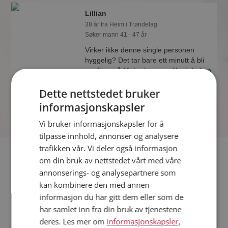
Lillian
38 år fra Heim i Trøndelag
Søker mann 41 - 47 år
Virker ikke denne single personen
hyggelig? Det tar bare ett minutt å bli
medlem på Møteplassen, slik at du kan
finne ut alt om Lillian.
Dette nettstedet bruker
informasjonskapsler
Vi bruker informasjonskapsler for å
tilpasse innhold, annonser og analysere
trafikken vår. Vi deler også informasjon
Fler single
om din bruk av nettstedet vårt med våre
annonserings- og analysepartnere som
Flere singlekvinner fra Heim
:
Vilma Whiskas
,
Vi To I Høst
,
kan kombinere den med annen
Jiab
informasjon du har gitt dem eller som de
Menn fra Heim
har samlet inn fra din bruk av tjenestene
Date kvinner i Norge
deres. Les mer om
informasjonskapsler
,