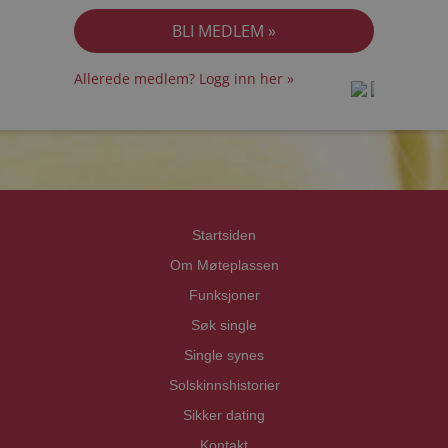
Allerede medlem? Logg inn her »
prot
prot
Priva
Priva
Startsiden
Om Møteplassen
Funksjoner
Søk single
Single synes
Solskinnshistorier
Sikker dating
Kontakt