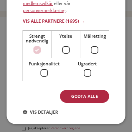
Date menn i Norge
medlemsvilkår
eller vår
personvernerklæring
.
VIS ALLE PARTNERE
(1695) →
Bli medlem gratis!
Strengt
Ytelse
Målretting
nødvendig
Jeg er en:
Mann
Kvinne
Min alder:
Funksjonalitet
Ugradert
GODTA ALLE
VIS DETALJER
Jeg aksepterer
Medlemsvilkårene
Jeg aksepterer
Personvernreglene