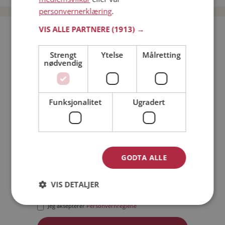
personvernerklæring
.
VIS ALLE PARTNERE
(1913) →
Bli medlem gratis!
Strengt
Ytelse
Målretting
nødvendig
Jeg er en:
Mann
Kvinne
Min alder:
Funksjonalitet
Ugradert
GODTA ALLE
VIS DETALJER
Jeg aksepterer
Medlemsvilkårene
Jeg aksepterer
Personvernreglene