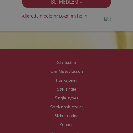
Allerede medlem? Logg inn her »
prot
prot
Priva
Priva
Startsiden
Om Møteplassen
Funksjoner
Søk single
Single synes
Solskinnshistorier
Sikker dating
Kontakt