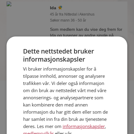
Ida
45 år fra Nittedal i Akershus
Søker mann 36 - 50 år
Som medlem kan du vise deg frem for
Ida og tusener av andre single på
Møteplassen! Ta sjansen og se hvem
som synes du er interessant.
Dette nettstedet bruker
informasjonskapsler
Vi bruker informasjonskapsler for å
tilpasse innhold, annonser og analysere
trafikken vår. Vi deler også informasjon
Fler single
om din bruk av nettstedet vårt med våre
annonserings- og analysepartnere som
kan kombinere den med annen
Flere singlekvinner fra Nittedal
:
Margot
,
Åse
,
Lisbeth
informasjon du har gitt dem eller som de
Menn fra Nittedal
har samlet inn fra din bruk av tjenestene
Date kvinner i Norge
deres. Les mer om
informasjonskapsler
,
Date menn i Norge
medlemsvilkår
eller vår