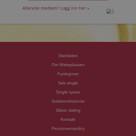
Allerede medlem? Logg inn her »
prot
prot
Priva
Priva
Startsiden
Om Møteplassen
Funksjoner
Søk single
Single synes
Solskinnshistorier
Sikker dating
Kontakt
Personvernpolicy