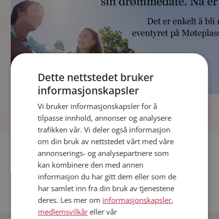
Dette nettstedet bruker
informasjonskapsler
]
Vi bruker informasjonskapsler for å
tilpasse innhold, annonser og analysere
trafikken vår. Vi deler også informasjon
om din bruk av nettstedet vårt med våre
Fler single
annonserings- og analysepartnere som
kan kombinere den med annen
Andre single fra Oslo
informasjon du har gitt dem eller som de
Date menn i Norge
har samlet inn fra din bruk av tjenestene
Date kvinner i Norge
deres. Les mer om
informasjonskapsler
,
medlemsvilkår
eller vår