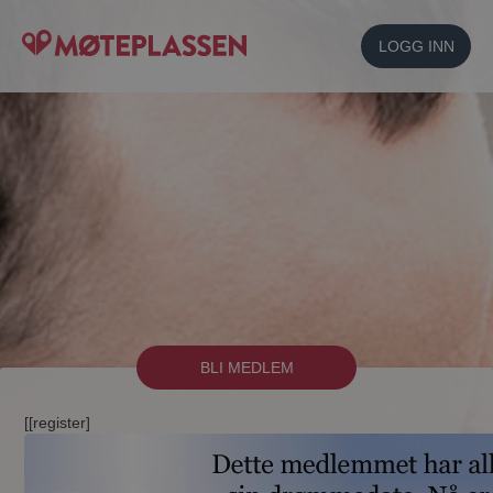
LOGG INN
BLI MEDLEM
[[register]