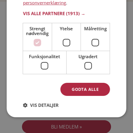
personvernerklæring
.
Bli medlem gratis!
VIS ALLE PARTNERE
(1913) →
Strengt
Ytelse
Målretting
Jeg er en:
Mann
Kvinne
nødvendig
Min alder:
Funksjonalitet
Ugradert
GODTA ALLE
VIS DETALJER
Jeg aksepterer
Medlemsvilkårene
Jeg aksepterer
Personvernreglene