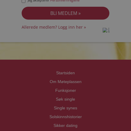
Jeg aksepterer
Personvernreglene
Allerede medlem? Logg inn her »
prot
prot
Priva
Priva
Startsiden
Om Møteplassen
Funksjoner
Søk single
Single synes
Solskinnshistorier
Sikker dating