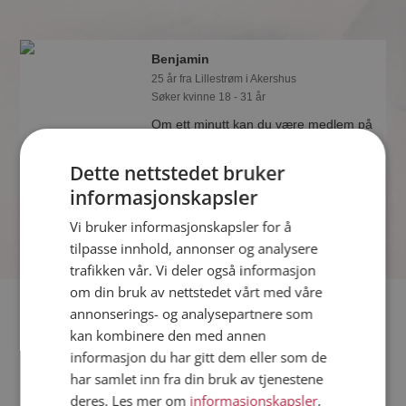
Benjamin
25 år fra Lillestrøm i Akershus
Søker kvinne 18 - 31 år
Om ett minutt kan du være medlem på
Møteplassen, og se om Benjamin er
drømmende eller praktisk! Det er
Dette nettstedet bruker
lettere å finne kjærligheten på nettet!
informasjonskapsler
Vi bruker informasjonskapsler for å
tilpasse innhold, annonser og analysere
trafikken vår. Vi deler også informasjon
om din bruk av nettstedet vårt med våre
Fler single
annonserings- og analysepartnere som
kan kombinere den med annen
informasjon du har gitt dem eller som de
Flere singlemenn fra Lillestrøm
:
Alfa
,
Krzystof
,
Sven
har samlet inn fra din bruk av tjenestene
Kvinner fra Lillestrøm
deres. Les mer om
informasjonskapsler
,
Date kvinner i Norge