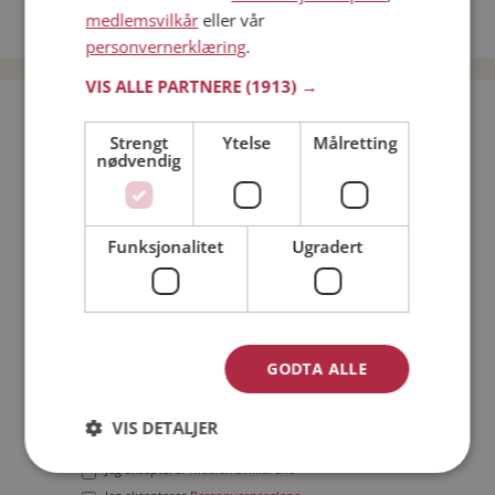
medlemsvilkår
eller vår
Date menn i Norge
personvernerklæring
.
VIS ALLE PARTNERE
(1913) →
Bli medlem gratis!
Strengt
Ytelse
Målretting
nødvendig
Jeg er en:
Mann
Kvinne
Min alder:
Funksjonalitet
Ugradert
GODTA ALLE
VIS DETALJER
Jeg aksepterer
Medlemsvilkårene